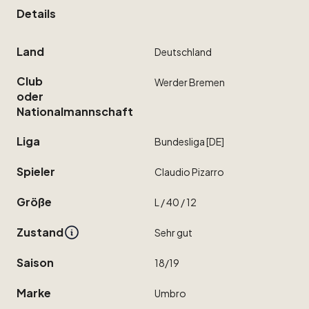
Details
Land
Deutschland
Club
Werder
Bremen
oder
Nationalmannschaft
Liga
Bundesliga
[DE]
Spieler
Claudio
Pizarro
Größe
L
​/​
40
​/​
12
Zustand
Sehr
gut
Saison
18
​/​
19
Marke
Umbro