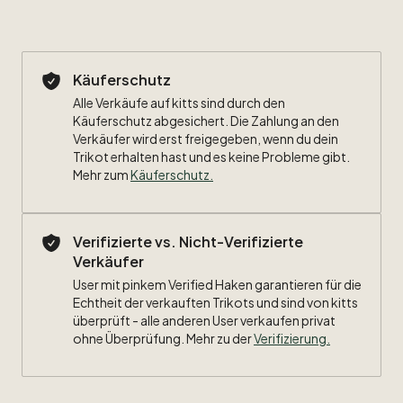
Käuferschutz
Alle Verkäufe auf kitts sind durch den
Käuferschutz abgesichert. Die Zahlung an den
Verkäufer wird erst freigegeben, wenn du dein
Trikot erhalten hast und es keine Probleme gibt.
Mehr zum
Käuferschutz
.
Verifizierte vs. Nicht-Verifizierte
Verkäufer
User mit pinkem Verified Haken garantieren für die
Echtheit der verkauften Trikots und sind von kitts
überprüft - alle anderen User verkaufen privat
ohne Überprüfung. Mehr zu der
Verifizierung.