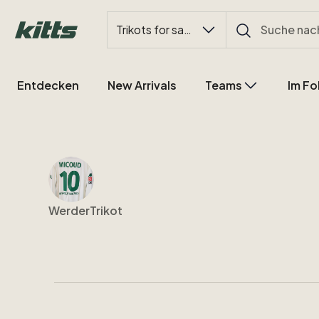
Trikots for sale
Entdecken
New Arrivals
Teams
Im Fo
WerderTrikot