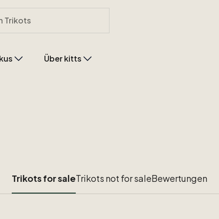
kus
Über kitts
Trikots for sale
Trikots not for sale
Bewertungen