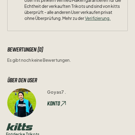
User mit pinkem Verified Haken garantieren für die
Echtheit der verkauften Trikots und sind von kitts
überprüft - alle anderen User verkaufen privat
ohne Überprüfung. Mehr zu der
Verifizierung.
Bewertungen (0)
Es gibt noch keine Bewertungen.
Über den user
Goyas7 .
Konto
Entdecke Trikots