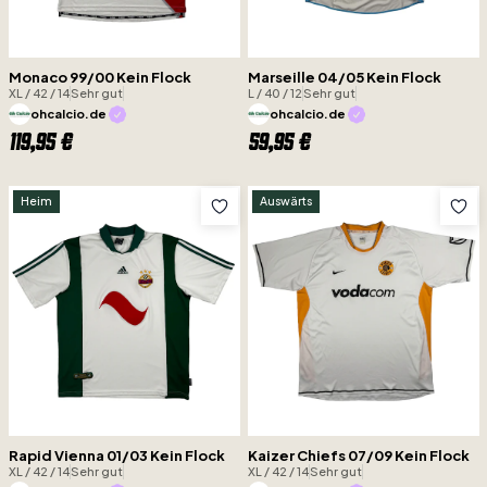
Monaco 99/00 Kein Flock
Marseille 04/05 Kein Flock
XL / 42 / 14
Sehr gut
L / 40 / 12
Sehr gut
ohcalcio.de
ohcalcio.de
119,95 €
59,95 €
Heim
Auswärts
Rapid Vienna 01/03 Kein Flock
Kaizer Chiefs 07/09 Kein Flock
XL / 42 / 14
Sehr gut
XL / 42 / 14
Sehr gut