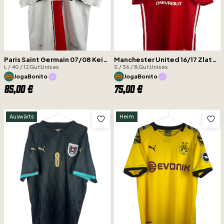
Paris Saint Germain 07/08 Kein Flock
Manchester United 16/17 Zlatan Ibrahimovic
L / 40 / 12
Gut
Unisex
S / 36 / 8
Gut
Unisex
JogaBonito
JogaBonito
85,00 €
75,00 €
Auswärts
Heim