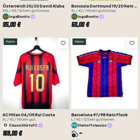
Österreich 20/20 David Alaba
Borussia Dortmund 19/20 Kein Flock
XXL / 44 / 16
Sehr gut
Unisex
XL / 42 / 14
Sehr gut
Unisex
JogaBonito
JogaBonito
95,00 €
60,00 €
Heim
Heim
AC Milan 04/05 Rui Costa
Barcelona 97/98 Kein Flock
XL / 42 / 14
Sehr gut
L / 40 / 12
Sehr gut
Herren
ClassicShirtsFC
thehoffclassics
169,00 €
-