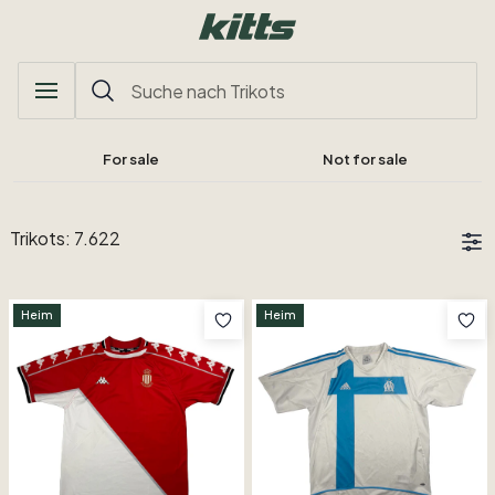
For sale
Not for sale
Trikots: 7.622
Heim
Heim