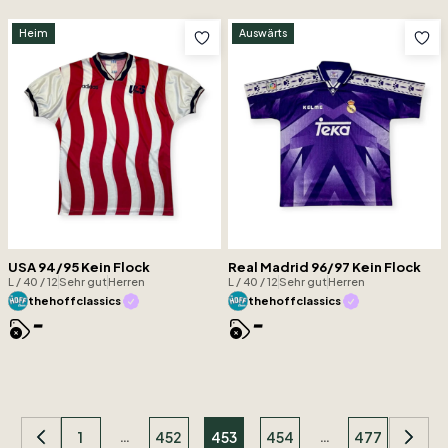
Heim
Auswärts
USA 94/95 Kein Flock
Real Madrid 96/97 Kein Flock
L / 40 / 12
Sehr gut
Herren
L / 40 / 12
Sehr gut
Herren
thehoffclassics
thehoffclassics
-
-
…
…
1
452
453
454
477