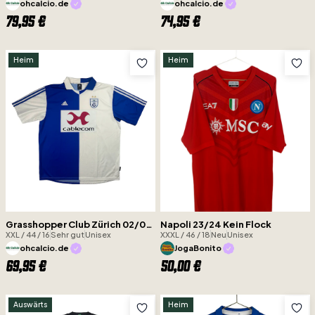
ohcalcio.de
ohcalcio.de
79,95 €
74,95 €
Heim
Heim
Grasshopper Club Zürich 02/04 Kein Flock
Napoli 23/24 Kein Flock
XXL / 44 / 16
Sehr gut
Unisex
XXXL / 46 / 18
Neu
Unisex
ohcalcio.de
JogaBonito
69,95 €
50,00 €
Auswärts
Heim