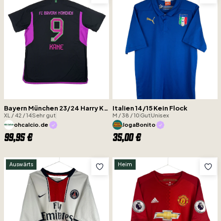
Bayern München 23/24 Harry Kane
Italien 14/15 Kein Flock
XL / 42 / 14
Sehr gut
M / 38 / 10
Gut
Unisex
ohcalcio.de
JogaBonito
99,95 €
35,00 €
Auswärts
Heim