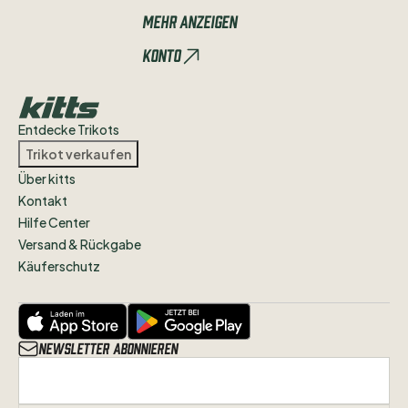
von
denen
ich
mich
trennen
will
an
Mehr anzeigen
Leidenschaftliche
Sammler
Konto
weitergeben.
Entdecke Trikots
Trikot verkaufen
Über kitts
Kontakt
Hilfe Center
Versand & Rückgabe
Käuferschutz
Newsletter abonnieren