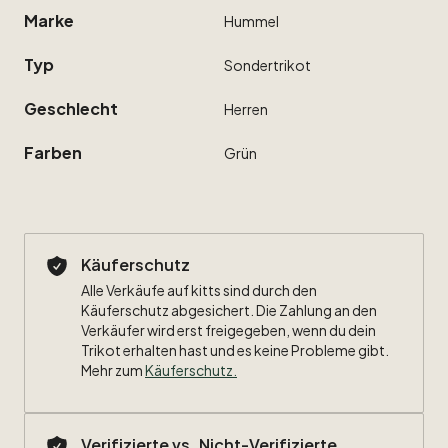
Marke
Hummel
Typ
Sondertrikot
Geschlecht
Herren
Farben
Grün
Käuferschutz
Alle Verkäufe auf kitts sind durch den
Käuferschutz abgesichert. Die Zahlung an den
Verkäufer wird erst freigegeben, wenn du dein
Trikot erhalten hast und es keine Probleme gibt.
Mehr zum
Käuferschutz
.
Verifizierte vs. Nicht-Verifizierte