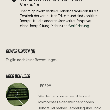
Verkäufer
User mit pinkem Verified Haken garantieren für die
Echtheit der verkauften Trikots und sind von kitts
überprüft - alle anderen User verkaufen privat
ohne Überprüfung. Mehr zu der
Verifizierung.
Bewertungen (0)
Es gibt noch keine Bewertungen.
Über den user
HB1899
Werder
Fan
von
ganzem
Herzen!
Ich
möchte
zeigen
welche
schönen
Trikots
Teil
meiner
Sammlung
sind
und
die