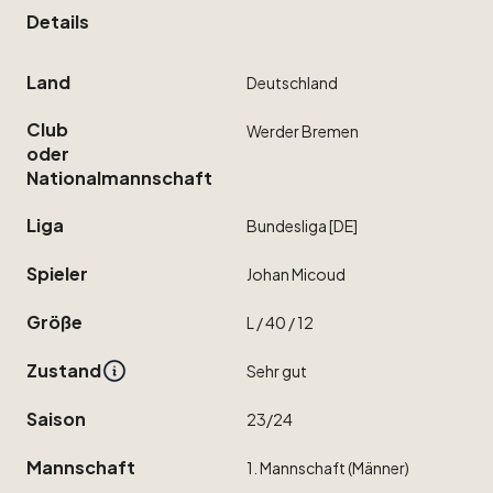
Details
Land
Deutschland
Club
Werder
Bremen
oder
Nationalmannschaft
Liga
Bundesliga
[DE]
Spieler
Johan
Micoud
Größe
L
​/​
40
​/​
12
Zustand
Sehr
gut
Saison
23
​/​
24
Mannschaft
1.
Mannschaft
(Männer)