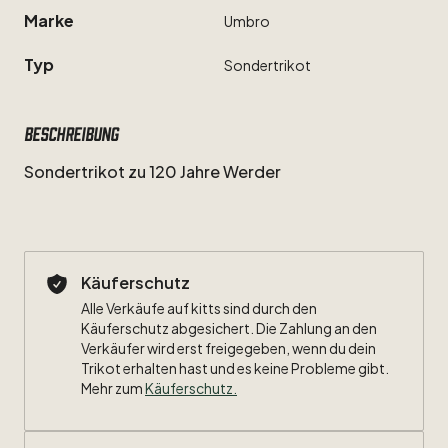
Marke
Umbro
Typ
Sondertrikot
Beschreibung
Sondertrikot
zu
120
Jahre
Werder
Käuferschutz
Alle Verkäufe auf kitts sind durch den
Käuferschutz abgesichert. Die Zahlung an den
Verkäufer wird erst freigegeben, wenn du dein
Trikot erhalten hast und es keine Probleme gibt.
Mehr zum
Käuferschutz
.