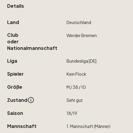
Details
Land
Deutschland
Club
Werder
Bremen
oder
Nationalmannschaft
Liga
Bundesliga
[DE]
Spieler
Kein
Flock
Größe
M
​/​
38
​/​
10
Zustand
Sehr
gut
Saison
18
​/​
19
Mannschaft
1.
Mannschaft
(Männer)