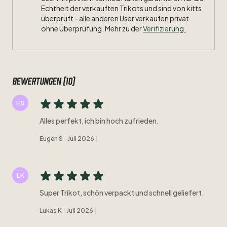
Echtheit der verkauften Trikots und sind von kitts
überprüft - alle anderen User verkaufen privat
ohne Überprüfung. Mehr zu der
Verifizierung.
Bewertungen (10)
ES
Alles perfekt, ich bin hoch zufrieden.
Eugen S
Juli 2026
LK
Super Trikot, schön verpackt und schnell geliefert.
Lukas K
Juli 2026