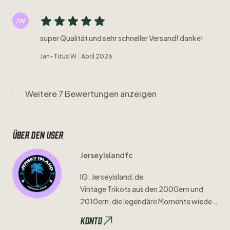
JW
super Qualität und sehr schneller Versand! danke!
Jan-Titus W
April 2026
Weitere 7 Bewertungen anzeigen
Über den user
JerseyIslandfc
IG:
Jerseyisland.de
Vintage
Trikots
aus
den
2000ern
und
2010ern
​,​
die
legendäre
Momente
wieder
zum
Leben
erwecken
🏝️
Konto