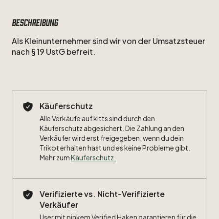
Beschreibung
Als
Kleinunternehmer
sind
wir
von
der
Umsatzsteuer
nach
§
19
UstG
befreit.
Käuferschutz
Alle Verkäufe auf kitts sind durch den
Käuferschutz abgesichert. Die Zahlung an den
Verkäufer wird erst freigegeben, wenn du dein
Trikot erhalten hast und es keine Probleme gibt.
Mehr zum
Käuferschutz
.
Verifizierte vs. Nicht-Verifizierte
Verkäufer
User mit pinkem Verified Haken garantieren für die