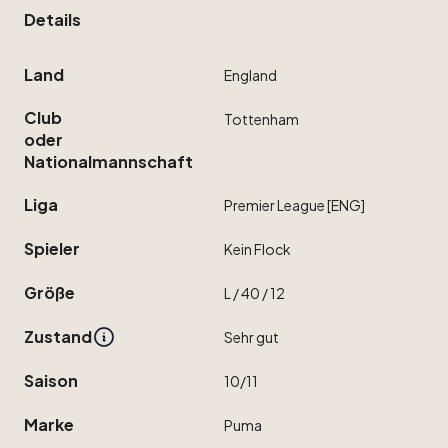
Details
Land
England
Club
Tottenham
oder
Nationalmannschaft
Liga
Premier
League
[ENG]
Spieler
Kein
Flock
Größe
L
​/​
40
​/​
12
Zustand
Sehr
gut
Saison
10
​/​
11
Marke
Puma