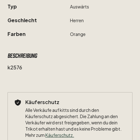
Typ
Auswärts
Geschlecht
Herren
Farben
Orange
Beschreibung
k2576
Käuferschutz
Alle Verkäufe auf kitts sind durch den
Käuferschutz abgesichert. Die Zahlung an den
Verkäufer wird erst freigegeben, wenn du dein
Trikot erhalten hast und es keine Probleme gibt.
Mehr zum
Käuferschutz
.