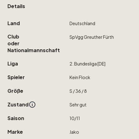
Details
Land
Deutschland
Club
SpVgg
Greuther
Fürth
oder
Nationalmannschaft
Liga
2.
Bundesliga
[DE]
Spieler
Kein
Flock
Größe
S
​/​
36
​/​
8
Zustand
Sehr
gut
Saison
10
​/​
11
Marke
Jako