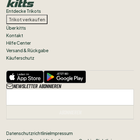
Zustand
ausgehen.
Entdecke Trikots
Bei
Fragen
meldet
euch
gerne
auf
Trikot verkaufen
Instagram
@footballtrikotsberlin
oder
Über kitts
per
Mail:
Kontakt
football.trikots.berlin@hotmail.com
Hilfe Center
Versand & Rückgabe
Käuferschutz
Newsletter abonnieren
Abonnieren
Datenschutzrichtlinie
Impressum