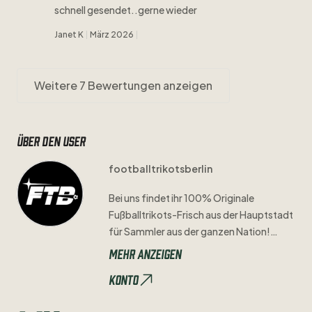
schnell gesendet..gerne wieder
Janet K
März 2026
Weitere 7 Bewertungen anzeigen
Über den user
footballtrikotsberlin
Bei
uns
findet
ihr
100%
Originale
Fußballtrikots-Frisch
aus
der
Hauptstadt
für
Sammler
aus
der
ganzen
Nation!
Mehr anzeigen
Alle
Makel
an
Trikots
sind
beschrieben
und
Konto
fotografiert
​,​
bei
keiner
Beschreibung
könnt
ihr
von
einem
guten
​/​
sehr
guten