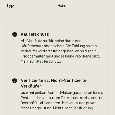
Typ
Heim
Käuferschutz
Alle Verkäufe auf kitts sind durch den
Käuferschutz abgesichert. Die Zahlung an den
Verkäufer wird erst freigegeben, wenn du dein
Trikot erhalten hast und es keine Probleme gibt.
Mehr zum
Käuferschutz
.
Verifizierte vs. Nicht-Verifizierte
Verkäufer
User mit pinkem Verified Haken garantieren für die
Echtheit der verkauften Trikots und sind von kitts
überprüft - alle anderen User verkaufen privat
ohne Überprüfung. Mehr zu der
Verifizierung.