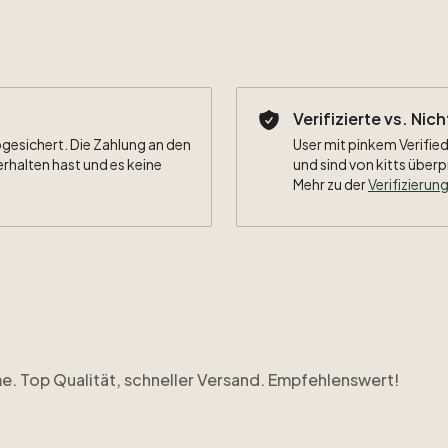
Verifizierte vs. Nic
bgesichert. Die Zahlung an den
User mit pinkem Verified
erhalten hast und es keine
und sind von kitts überp
Mehr zu der
Verifizierung
. Top Qualität, schneller Versand. Empfehlenswert!