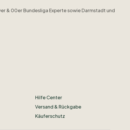
er
&
00er
Bundesliga
Experte
sowie
Darmstadt
und
p
unter
https://floodlights-vfs.com
Hilfe Center
Versand & Rückgabe
Käuferschutz