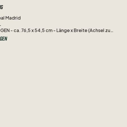
ng
al
Madrid
L
NGEN
-
ca.
76,5
x
54,5
cm
-
Länge
x
Breite
(Achsel
zu
gen
R
-
Adidas
ck
-
#10
Luka
Modric
-
ein
echter
10er
und
stratege.
Scheint
nicht
zu
altern
und
war
jahrelang
räger
bei
Real
und
in
der
kroatischen
annschaft
10
​/​
10
-
wie
neu
-
Trikot
ist
wie
neu,
keine
Mängel.
sich
um
ein
gebrauchtes
Vintage
Trikot.
Leichte
spuren
oder
kleinere
Mängel
können
vorhanden
sein
d
nach
bestem
Wissen
in
der
Artikelbeschreibung
und
auf
den
Fotos
entsprechend
festgehalten.