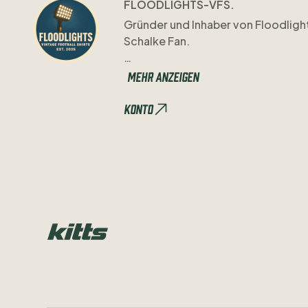
FLOODLIGHTS-VFS.
Gründer
und
Inhaber
von
Floodligh
Schalke
Fan.
Schaut
gerne
auch
mal
bei
Instagr
Mehr anzeigen
Konto