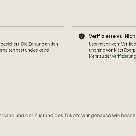
Verifizierte vs. Nic
bgesichert. Die Zahlung an den
User mit pinkem Verified
erhalten hast und es keine
und sind von kitts überp
Mehr zu der
Verifizierung
ersand und der Zustand des Trikots war genauso wie besch