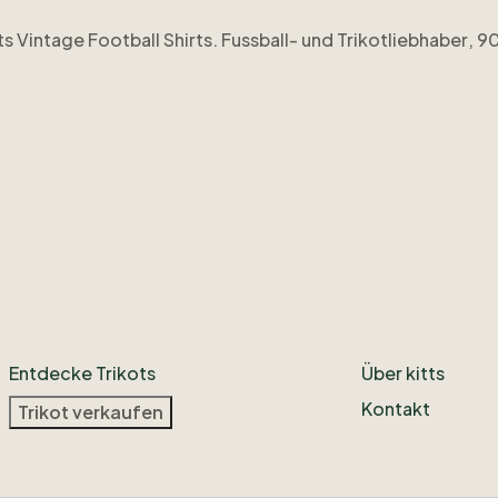
ts
Vintage
Football
Shirts.
Fussball-
und
Trikotliebhaber
​,​
90
am
vorbei
unter
@floodlights_vfs
oder
besucht
meinen
Sho
Entdecke Trikots
Über kitts
Kontakt
Trikot verkaufen