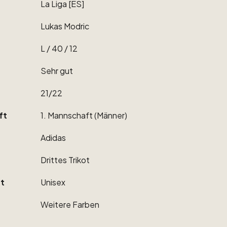
La
Liga
[ES]
Lukas
Modric
L
​/​
40
​/​
12
Sehr
gut
21
​/​
22
ft
1.
Mannschaft
(Männer)
Adidas
Drittes
Trikot
t
Unisex
Weitere
Farben