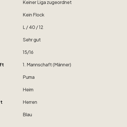
Keiner
Liga
zugeordnet
Kein
Flock
L
​/​
40
​/​
12
Sehr
gut
15
​/​
16
ft
1.
Mannschaft
(Männer)
Puma
Heim
t
Herren
Blau