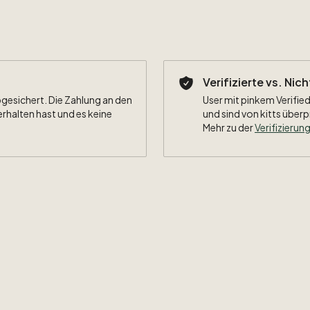
Verifizierte vs. Nic
bgesichert. Die Zahlung an den
User mit pinkem Verified
erhalten hast und es keine
und sind von kitts überp
Mehr zu der
Verifizierung