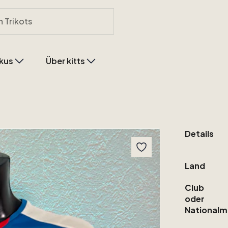
kus
Über kitts
Details
Land
Club
oder
Nationalm