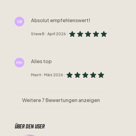
Absolut empfehlenswert!
SB
Steve B
April 2026
Alles top
MH
Max H
März 2026
Weitere 7 Bewertungen anzeigen
Über den user