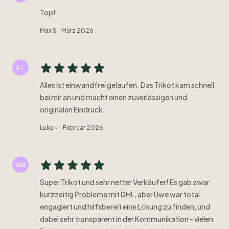
Top!
Max S
März 2026
L-
Alles ist einwandfrei gelaufen. Das Trikot kam schnell
bei mir an und macht einen zuverlässigen und
originalen Eindruck.
Luke -
Februar 2026
WA
Super Trikot und sehr netter Verkäufer! Es gab zwar
kurzzeitig Probleme mit DHL, aber Uwe war total
engagiert und hilfsbereit eine Lösung zu finden, und
dabei sehr transparent in der Kommunikation - vielen