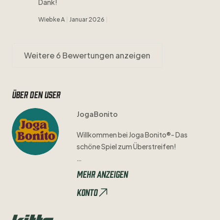
Dank!
Wiebke A
Januar 2026
Weitere 6 Bewertungen anzeigen
Über den user
JogaBonito
Willkommen
bei
Joga
Bonito®-
Das
schöne
Spiel
zum
Überstreifen!
Mit
Hingabe
und
Sorgfalt
prüfen
wir
Mehr anzeigen
jedes
Trikot
einzeln
auf
seine
Qualität
Konto
und
Authentizität.
Mögliche
Mängel
seht
ihr
immer
in
den
Bildern
und
der
Artikelbeschreibung
​,​
sodass
ihr
genau