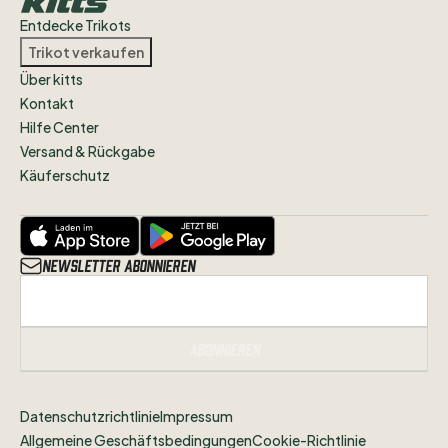
wisst
in
welchem
Zustand
sich
das
Trikot
Entdecke Trikots
befindet.
Trikot verkaufen
Über kitts
Alle
Artikel
des
VfB
Stuttgart
und
Kontakt
Streetwear
findet
ihr
weiterhin
in
Hilfe Center
unserem
Shop
unter
Versand & Rückgabe
www.jogabonitoshop.de
Käuferschutz
Folgt
uns
gerne
auf
Instagram
@jogabonitoshopde
um
nichts
zu
verpassen!
Newsletter abonnieren
Abonnieren
Datenschutzrichtlinie
Impressum
Allgemeine Geschäftsbedingungen
Cookie-Richtlinie