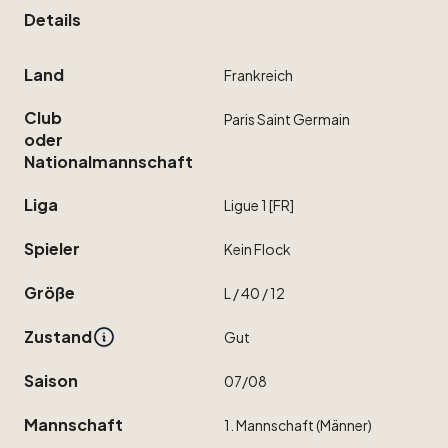
Details
Land
Frankreich
Club
Paris
Saint
Germain
oder
Nationalmannschaft
Liga
Ligue
1
[FR]
Spieler
Kein
Flock
Größe
L
​/​
40
​/​
12
Zustand
Gut
Saison
07
​/​
08
Mannschaft
1.
Mannschaft
(Männer)