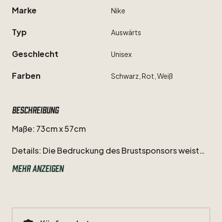
Marke
Nike
Typ
Auswärts
Geschlecht
Unisex
Farben
Schwarz,
Rot,
Weiß
Beschreibung
Maße:
73cm
x
57cm
Details:
Die
Bedruckung
des
Brustsponsors
weist
leichte
Gebrauchsspuren
auf.
Auf
dem
Trikot
Mehr anzeigen
befinden
sich
minimale,
kaum
sichtbare
Flecken.
Ansonsten
befindet
sich
das
Trikot
in
exzellentem
Zustand.
Vintage
Trikot
aus
der
Zeit
vor
dem