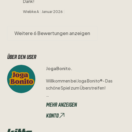
Dank!
Wiebke A
Januar 2026
Weitere 6 Bewertungen anzeigen
Über den user
JogaBonito.
Willkommen
bei
Joga
Bonito®-
Das
schöne
Spiel
zum
Überstreifen!
Mit
Hingabe
und
Sorgfalt
prüfen
wir
Mehr anzeigen
jedes
Trikot
einzeln
auf
seine
Qualität
Konto
und
Authentizität.
Mögliche
Mängel
seht
ihr
immer
in
den
Bildern
und
der
Artikelbeschreibung
​,​
sodass
ihr
genau