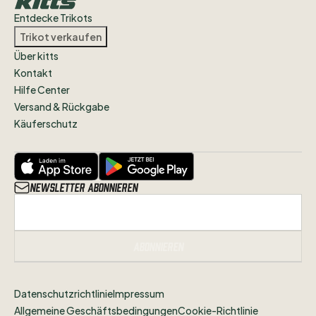
wisst
in
welchem
Zustand
sich
das
Trikot
Entdecke Trikots
befindet.
Trikot verkaufen
Über kitts
Alle
Artikel
des
VfB
Stuttgart
und
Kontakt
Streetwear
findet
ihr
weiterhin
in
Hilfe Center
unserem
Shop
unter
Versand & Rückgabe
www.jogabonitoshop.de
Käuferschutz
Folgt
uns
gerne
auf
Instagram
@jogabonitoshopde
um
nichts
zu
verpassen!
Newsletter abonnieren
Abonnieren
Datenschutzrichtlinie
Impressum
Allgemeine Geschäftsbedingungen
Cookie-Richtlinie