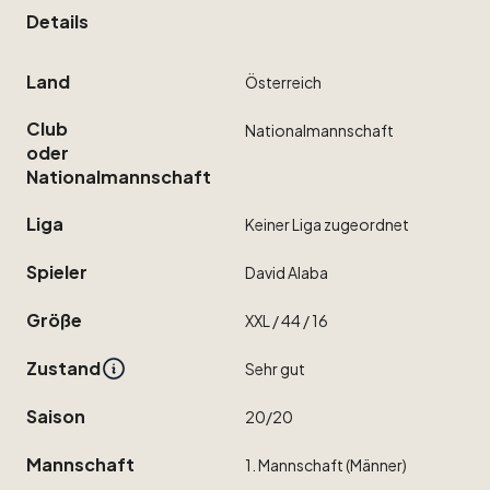
Details
Land
Österreich
Club
Nationalmannschaft
oder
Nationalmannschaft
Liga
Keiner
Liga
zugeordnet
Spieler
David
Alaba
Größe
XXL
​/​
44
​/​
16
Zustand
Sehr
gut
Saison
20
​/​
20
Mannschaft
1.
Mannschaft
(Männer)