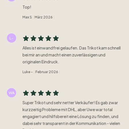
Top!
Max S
März 2026
L-
Alles ist einwandfrei gelaufen. Das Trikot kam schnell
bei mir an und macht einen zuverlässigen und
originalen Eindruck.
Luke -
Februar 2026
WA
Super Trikot und sehr netter Verkäufer! Es gab zwar
kurzzeitig Probleme mit DHL, aber Uwe war total
engagiert und hilfsbereit eine Lösung zu finden, und
dabei sehr transparent in der Kommunikation - vielen