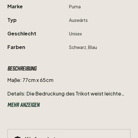
Marke
Puma
Typ
Auswärts
Geschlecht
Unisex
Farben
Schwarz,
Blau
Beschreibung
Maße:
77cm
x
65cm
Details:
Die
Bedruckung
des
Trikot
weist
leichte
Falten
auf
(wahrscheinlich
entstanden
durch
Mehr anzeigen
gefaltete
Lagerung).
Ansonsten
weist
das
Trikot
keinerlei
Gebrauchsspuren
auf
und
befindet
sich
in
einem
neuwertigen
Zustand.
Auswärtstrikot
der
Nationalmannschaft
Österreichs