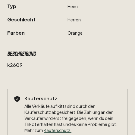
Typ
Heim
Geschlecht
Herren
Farben
Orange
Beschreibung
k2609
Käuferschutz
Alle Verkäufe auf kitts sind durch den
Käuferschutz abgesichert. Die Zahlung an den
Verkäufer wird erst freigegeben, wenn du dein
Trikot erhalten hast und es keine Probleme gibt.
Mehr zum
Käuferschutz
.