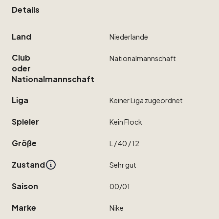
Details
Land
Niederlande
Club
Nationalmannschaft
oder
Nationalmannschaft
Liga
Keiner
Liga
zugeordnet
Spieler
Kein
Flock
Größe
L
​/​
40
​/​
12
Zustand
Sehr
gut
Saison
00
​/​
01
Marke
Nike