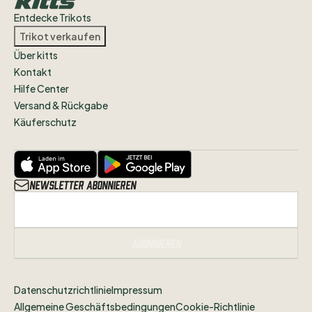
wisst
in
welchem
Zustand
sich
das
Trikot
Entdecke Trikots
befindet.
Trikot verkaufen
Über kitts
Alle
Artikel
des
VfB
Stuttgart
und
Kontakt
Streetwear
findet
ihr
weiterhin
in
Hilfe Center
unserem
Shop
unter
Versand & Rückgabe
www.jogabonitoshop.de
Käuferschutz
Folgt
uns
gerne
auf
Instagram
@jogabonitoshopde
um
nichts
zu
verpassen!
Newsletter abonnieren
Abonnieren
Datenschutzrichtlinie
Impressum
Allgemeine Geschäftsbedingungen
Cookie-Richtlinie