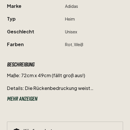
Marke
Adidas
Typ
Heim
Geschlecht
Unisex
Farben
Rot,
Weiß
Beschreibung
Maße:
72cm
x
49cm
(fällt
groß
aus!)
Details:
Die
Rückenbedruckung
weist
Gebrauchsspuren
auf
(siehe
Bild
3
und
4).
Ansonsten
Mehr anzeigen
befindet
sich
das
Trikot
in
exzellentem
Zustand.
Vintage
Trikot
des
schwedischen
Wunderstürmers
Zlatan
Ibrahimovic
aus
seiner
Zeit
bei
Manchester
United.
Der
1,95
Meter
Hüne
gilt
mit
seiner