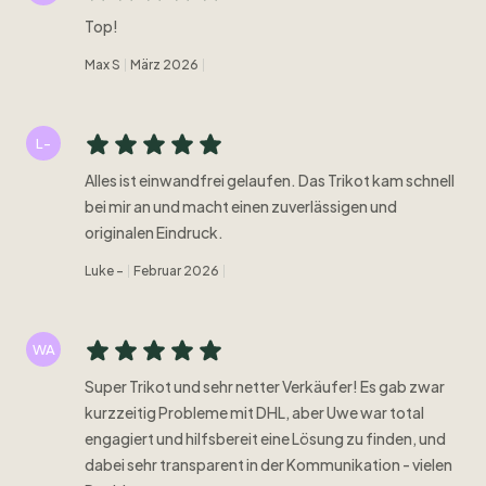
Top!
Max S
März 2026
L-
Alles ist einwandfrei gelaufen. Das Trikot kam schnell
bei mir an und macht einen zuverlässigen und
originalen Eindruck.
Luke -
Februar 2026
WA
Super Trikot und sehr netter Verkäufer! Es gab zwar
kurzzeitig Probleme mit DHL, aber Uwe war total
engagiert und hilfsbereit eine Lösung zu finden, und
dabei sehr transparent in der Kommunikation - vielen