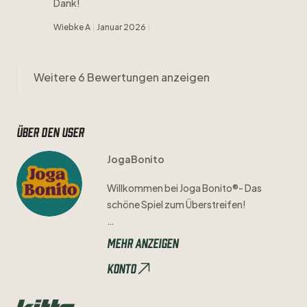
Dank!
Wiebke A
Januar 2026
Weitere 6 Bewertungen anzeigen
Über den user
JogaBonito
Willkommen
bei
Joga
Bonito®-
Das
schöne
Spiel
zum
Überstreifen!
Mit
Hingabe
und
Sorgfalt
prüfen
wir
Mehr anzeigen
jedes
Trikot
einzeln
auf
seine
Qualität
Konto
und
Authentizität.
Mögliche
Mängel
seht
ihr
immer
in
den
Bildern
und
der
Artikelbeschreibung
​,​
sodass
ihr
genau