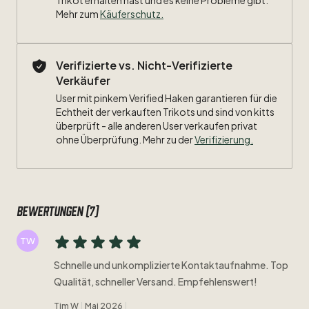
Trikot erhalten hast und es keine Probleme gibt.
Mehr zum
Käuferschutz
.
Verifizierte vs. Nicht-Verifizierte
Verkäufer
User mit pinkem Verified Haken garantieren für die
Echtheit der verkauften Trikots und sind von kitts
überprüft - alle anderen User verkaufen privat
ohne Überprüfung. Mehr zu der
Verifizierung.
Bewertungen (7)
TW
Schnelle und unkomplizierte Kontaktaufnahme. Top
Qualität, schneller Versand. Empfehlenswert!
Tim W
Mai 2026