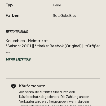
Typ
Heim
Farben
Rot,
Gelb,
Blau
Beschreibung
Kolumbien
-
Heimtrikot
*Saison:
2001
||
*Marke:
Reebok
(Original)
||
*Größe:
L
Mehr anzeigen
Zustand:
s.
Detailbilder
​/​
Kategorisierung.
Nur
Versicherter
Versand
mit
Sendungsnummer.
Bei
Fragen
oder
weiteren
Detailfotos
gerne
nochmal
vorab
melden.
Käuferschutz
Alle Verkäufe auf kitts sind durch den
Zum
Kleingedruckten:
Käuferschutz abgesichert. Die Zahlung an den
https://www.kitts.de/u/692ec9ef-09f4-4d3e-
Verkäufer wird erst freigegeben, wenn du dein
a5b4-a2a0deaf6fc4