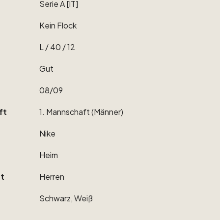
Serie
A
[IT]
Kein
Flock
L
​/​
40
​/​
12
Gut
08
​/​
09
ft
1.
Mannschaft
(Männer)
Nike
Heim
t
Herren
Schwarz,
Weiß