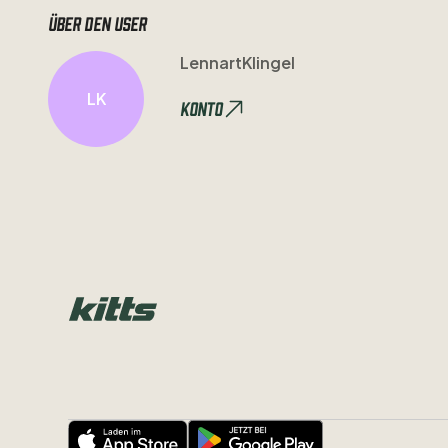
Über den user
LennartKlingel
LK
Konto