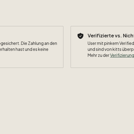
Verifizierte vs. Nic
bgesichert. Die Zahlung an den
User mit pinkem Verified
erhalten hast und es keine
und sind von kitts überp
Mehr zu der
Verifizierung