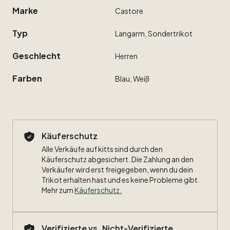
Marke
Castore
Typ
Langarm,
Sondertrikot
Geschlecht
Herren
Farben
Blau,
Weiß
Käuferschutz
Alle Verkäufe auf kitts sind durch den
Käuferschutz abgesichert. Die Zahlung an den
Verkäufer wird erst freigegeben, wenn du dein
Trikot erhalten hast und es keine Probleme gibt.
Mehr zum
Käuferschutz
.
Verifizierte vs. Nicht-Verifizierte