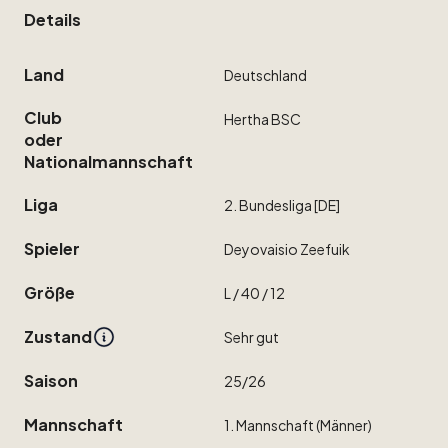
Details
Land
Deutschland
Club
Hertha
BSC
oder
Nationalmannschaft
Liga
2.
Bundesliga
[DE]
Spieler
Deyovaisio
Zeefuik
Größe
L
​/​
40
​/​
12
Zustand
Sehr
gut
Saison
25
​/​
26
Mannschaft
1.
Mannschaft
(Männer)