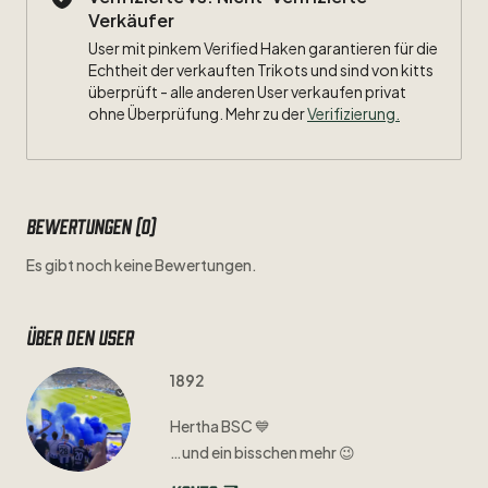
Verkäufer
User mit pinkem Verified Haken garantieren für die
Echtheit der verkauften Trikots und sind von kitts
überprüft - alle anderen User verkaufen privat
ohne Überprüfung. Mehr zu der
Verifizierung.
Bewertungen (0)
Es gibt noch keine Bewertungen.
Über den user
1892
Hertha
BSC
💙
…und
ein
bisschen
mehr
😉