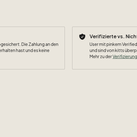
Verifizierte vs. Nic
bgesichert. Die Zahlung an den
User mit pinkem Verified
erhalten hast und es keine
und sind von kitts überp
Mehr zu der
Verifizierung