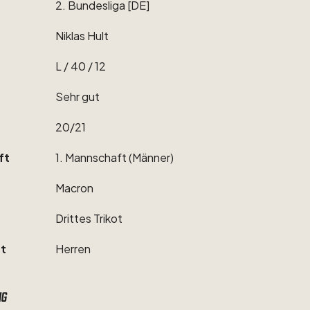
2.
Bundesliga
[DE]
Niklas
Hult
L
​/​
40
​/​
12
Sehr
gut
20
​/​
21
ft
1.
Mannschaft
(Männer)
Macron
Drittes
Trikot
t
Herren
ng