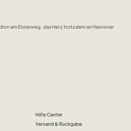
dion
am
Elsterweg
​,​
das
Herz
trotzdem
an
Hannover
ieses
Stück
in
meine
Sammlung
geschafft
hat.
Und
Hilfe Center
Versand & Rückgabe