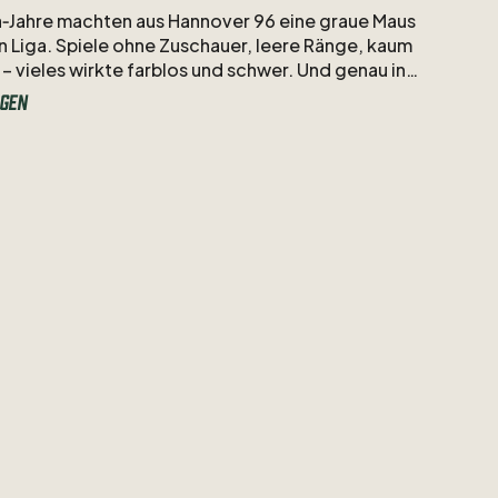
‑Jahre
machten
aus
Hannover
96
eine
graue
Maus
n
Liga.
Spiele
ohne
Zuschauer,
leere
Ränge,
kaum
–
vieles
wirkte
farblos
und
schwer.
Und
genau
in
kam
ein
Trikot
daher,
optisch
plötzlich
Leben
in
gen
e
Phase
brachte:
das
dritte
Trikot.
irkte
wie
ein
Gegenentwurf
zur
Stimmung
jener
iner
Zeit,
in
der
alles
monoton
schien,
war
dieses
kleiner
Hingucker.
ücken
landete
schließlich
der
Name
Niklas
Hult.
Der
war
einer
der
wenigen
Spieler,
die
in
dieser
Phase
blieferten.
Er
schloss
endlich
die
jahrelange
uf
der
linken
defensiven
Außenbahn
und
brachte
Woche
Stabilität.
ist
ein
Erinnerungsstück
an
eine
Phase,
die
grau
war
en
Spieler,
der
trotzdem
Farbe
hineingebracht
hat.