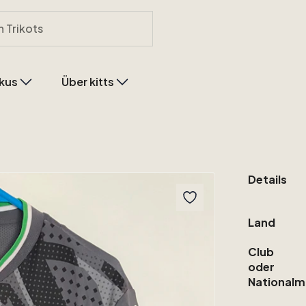
kus
Über kitts
Details
Land
Club
oder
Nationalm