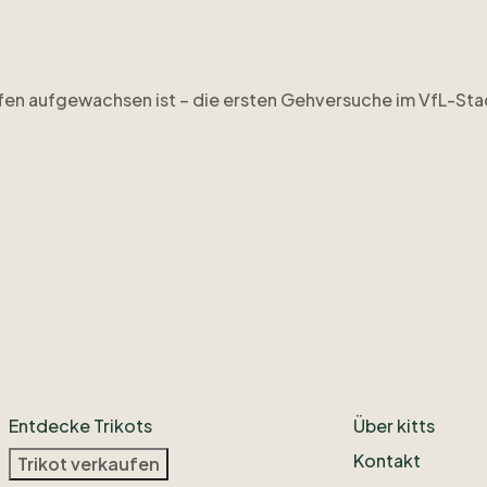
fen
aufgewachsen
ist
–
die
ersten
Gehversuche
im
VfL-Sta
ein
Moment
​,​
eine
Erinnerung
​,​
ein
Grund
​,​
warum
es
genau
d
er
teilen.
Entdecke Trikots
Über kitts
Kontakt
Trikot verkaufen