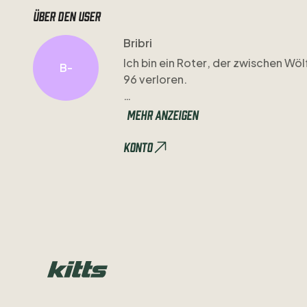
Über den user
Bribri
Ich
bin
ein
Roter
​,​
der
zwischen
Wöl
B-
96
verloren.
Für
mich
steckt
hinter
jedem
Trikot
Mehr anzeigen
genau
diese
Geschichten
will
ich
hi
Konto