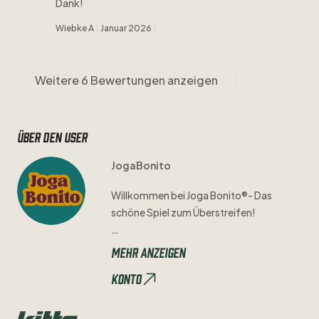
Dank!
Wiebke A
Januar 2026
Weitere 6 Bewertungen anzeigen
Über den user
JogaBonito
Willkommen
bei
Joga
Bonito®-
Das
schöne
Spiel
zum
Überstreifen!
Mit
Hingabe
und
Sorgfalt
prüfen
wir
Mehr anzeigen
jedes
Trikot
einzeln
auf
seine
Qualität
Konto
und
Authentizität.
Mögliche
Mängel
seht
ihr
immer
in
den
Bildern
und
der
Artikelbeschreibung
​,​
sodass
ihr
genau