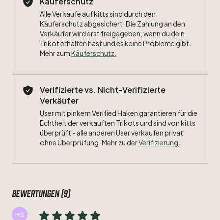
Käuferschutz
folgendem
Link:
Alle Verkäufe auf kitts sind durch den
https://jogabonitoshop.de/
Käuferschutz abgesichert. Die Zahlung an den
Verkäufer wird erst freigegeben, wenn du dein
Trikot erhalten hast und es keine Probleme gibt.
Mehr zum
Käuferschutz
.
Verifizierte vs. Nicht-Verifizierte
Verkäufer
User mit pinkem Verified Haken garantieren für die
Echtheit der verkauften Trikots und sind von kitts
überprüft - alle anderen User verkaufen privat
ohne Überprüfung. Mehr zu der
Verifizierung.
Bewertungen (9)
MS