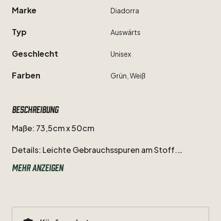
Marke
Diadorra
Typ
Auswärts
Geschlecht
Unisex
Farben
Grün,
Weiß
Beschreibung
Maße:
73,5cm
x
50cm
Details:
Leichte
Gebrauchsspuren
am
Stoff.
Minimale
Verfärbung
an
der
linken
Schulter.
Mehr anzeigen
Ansonsten
befindet
sich
das
Trikot
in
einem
exzellenten
Zustand.
Fußball-Streetwear
,
sowie
Artikel
des
VfB
Stuttgart
findet
ihr
in
unserem
Onlineshop
unter