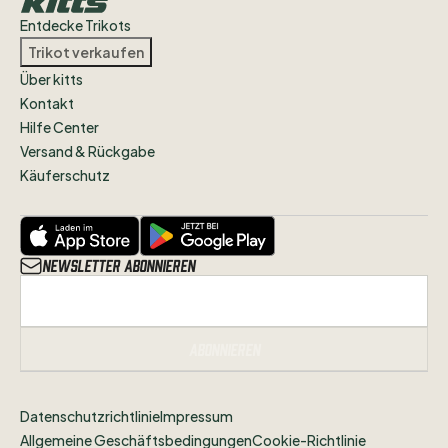
wisst
in
welchem
Zustand
sich
das
Trikot
Entdecke Trikots
befindet.
Trikot verkaufen
Über kitts
Alle
Artikel
des
VfB
Stuttgart
und
Kontakt
Streetwear
findet
ihr
weiterhin
in
Hilfe Center
unserem
Shop
unter
Versand & Rückgabe
www.jogabonitoshop.de
Käuferschutz
Folgt
uns
gerne
auf
Instagram
@jogabonitoshopde
um
nichts
zu
verpassen!
Newsletter abonnieren
Abonnieren
Datenschutzrichtlinie
Impressum
Allgemeine Geschäftsbedingungen
Cookie-Richtlinie