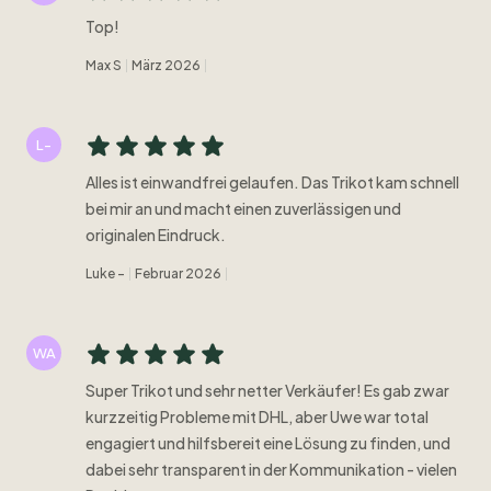
Top!
Max S
März 2026
L-
Alles ist einwandfrei gelaufen. Das Trikot kam schnell
bei mir an und macht einen zuverlässigen und
originalen Eindruck.
Luke -
Februar 2026
WA
Super Trikot und sehr netter Verkäufer! Es gab zwar
kurzzeitig Probleme mit DHL, aber Uwe war total
engagiert und hilfsbereit eine Lösung zu finden, und
dabei sehr transparent in der Kommunikation - vielen