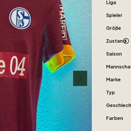
Liga
Spieler
Größe
Zustand
Saison
Mannscha
Marke
Typ
Geschlech
Farben