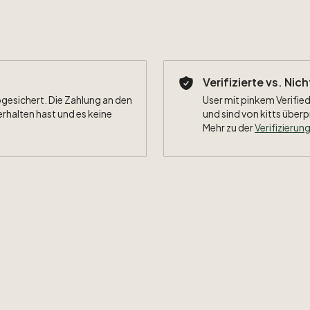
Verifizierte vs. Nic
bgesichert. Die Zahlung an den
User mit pinkem Verified
erhalten hast und es keine
und sind von kitts überp
Mehr zu der
Verifizierung