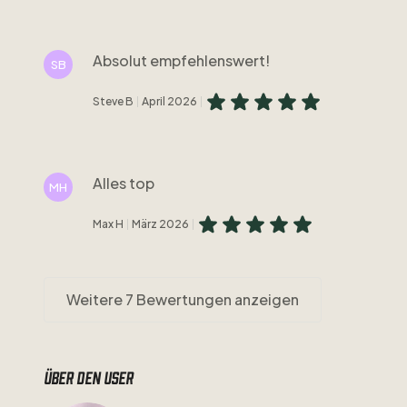
Absolut empfehlenswert!
SB
Steve B
April 2026
Alles top
MH
Max H
März 2026
Weitere 7 Bewertungen anzeigen
Über den user