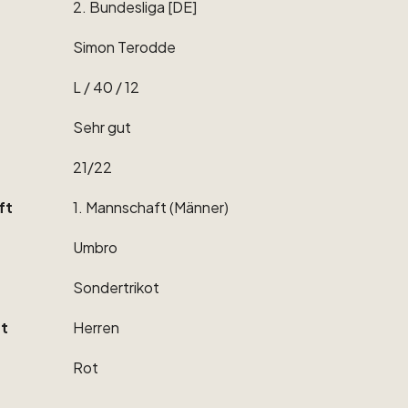
2.
Bundesliga
[DE]
Simon
Terodde
L
​/​
40
​/​
12
Sehr
gut
21
​/​
22
ft
1.
Mannschaft
(Männer)
Umbro
Sondertrikot
t
Herren
Rot