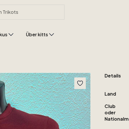
kus
Über kitts
Details
Land
Club
oder
Nationalm