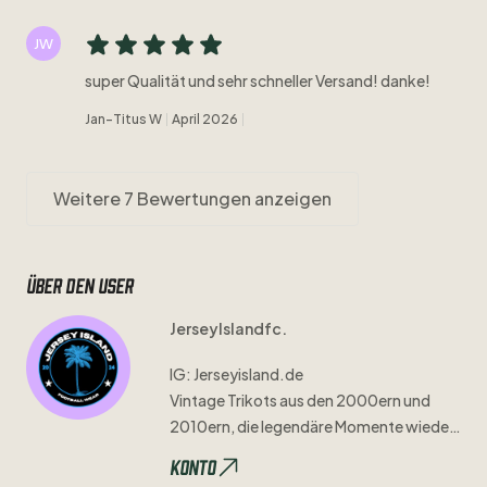
JW
super Qualität und sehr schneller Versand! danke!
Jan-Titus W
April 2026
Weitere 7 Bewertungen anzeigen
Über den user
JerseyIslandfc.
IG:
Jerseyisland.de
Vintage
Trikots
aus
den
2000ern
und
2010ern
​,​
die
legendäre
Momente
wieder
zum
Leben
erwecken
🏝️
Konto