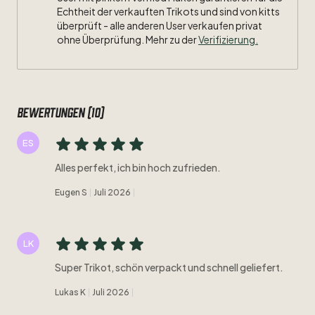
Echtheit der verkauften Trikots und sind von kitts
überprüft - alle anderen User verkaufen privat
ohne Überprüfung. Mehr zu der
Verifizierung.
Bewertungen (10)
ES
Alles perfekt, ich bin hoch zufrieden.
Eugen S
Juli 2026
LK
Super Trikot, schön verpackt und schnell geliefert.
Lukas K
Juli 2026