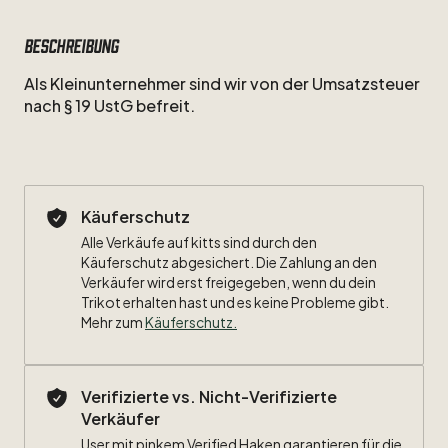
Beschreibung
Als
Kleinunternehmer
sind
wir
von
der
Umsatzsteuer
nach
§
19
UstG
befreit.
Käuferschutz
Alle Verkäufe auf kitts sind durch den
Käuferschutz abgesichert. Die Zahlung an den
Verkäufer wird erst freigegeben, wenn du dein
Trikot erhalten hast und es keine Probleme gibt.
Mehr zum
Käuferschutz
.
Verifizierte vs. Nicht-Verifizierte
Verkäufer
User mit pinkem Verified Haken garantieren für die