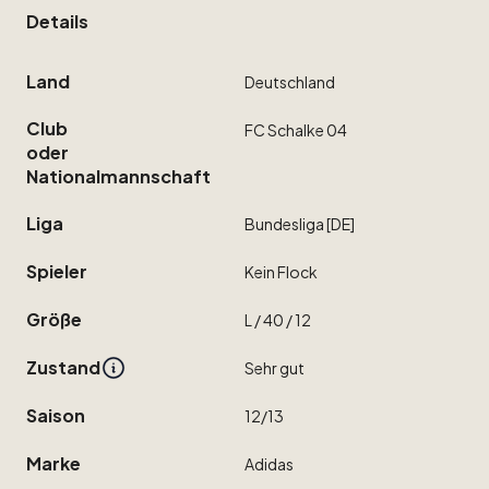
Details
Land
Deutschland
Club
FC
Schalke
04
oder
Nationalmannschaft
Liga
Bundesliga
[DE]
Spieler
Kein
Flock
Größe
L
​/​
40
​/​
12
Zustand
Sehr
gut
Saison
12
​/​
13
Marke
Adidas