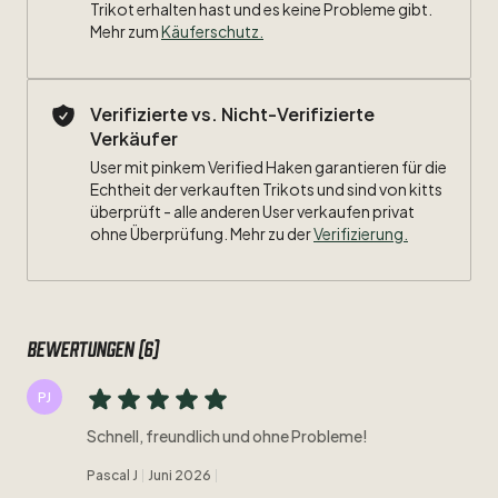
Trikot erhalten hast und es keine Probleme gibt.
Mehr zum
Käuferschutz
.
Verifizierte vs. Nicht-Verifizierte
Verkäufer
User mit pinkem Verified Haken garantieren für die
Echtheit der verkauften Trikots und sind von kitts
überprüft - alle anderen User verkaufen privat
ohne Überprüfung. Mehr zu der
Verifizierung.
Bewertungen (6)
PJ
Schnell, freundlich und ohne Probleme!
Pascal J
Juni 2026