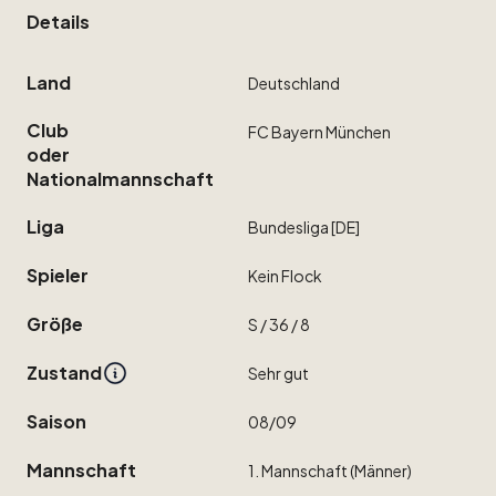
Details
Land
Deutschland
Club
FC
Bayern
München
oder
Nationalmannschaft
Liga
Bundesliga
[DE]
Spieler
Kein
Flock
Größe
S
​/​
36
​/​
8
Zustand
Sehr
gut
Saison
08
​/​
09
Mannschaft
1.
Mannschaft
(Männer)