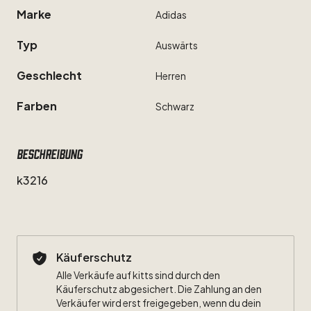
Marke
Adidas
Typ
Auswärts
Geschlecht
Herren
Farben
Schwarz
Beschreibung
k3216
Käuferschutz
Alle Verkäufe auf kitts sind durch den
Käuferschutz abgesichert. Die Zahlung an den
Verkäufer wird erst freigegeben, wenn du dein