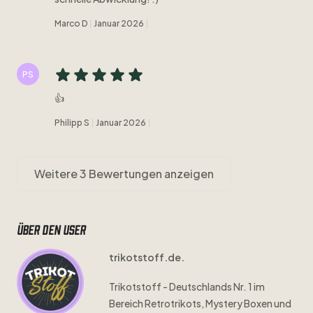
Marco D
Januar 2026
PS
👍
Philipp S
Januar 2026
Weitere 3 Bewertungen anzeigen
Über den user
trikotstoff.de.
Trikotstoff
-
Deutschlands
Nr.
1
im
Bereich
Retrotrikots
​,​
Mystery
Boxen
und