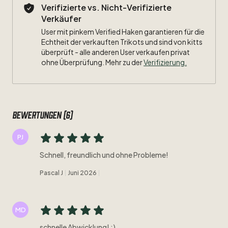
Verifizierte vs. Nicht-Verifizierte
Verkäufer
User mit pinkem Verified Haken garantieren für die
Echtheit der verkauften Trikots und sind von kitts
überprüft - alle anderen User verkaufen privat
ohne Überprüfung. Mehr zu der
Verifizierung.
Bewertungen (6)
PJ
Schnell, freundlich und ohne Probleme!
Pascal J
Juni 2026
MD
schnelle Abwicklung! :)