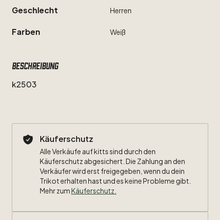
Geschlecht
Herren
Farben
Weiß
Beschreibung
k2503
Käuferschutz
Alle Verkäufe auf kitts sind durch den
Käuferschutz abgesichert. Die Zahlung an den
Verkäufer wird erst freigegeben, wenn du dein
Trikot erhalten hast und es keine Probleme gibt.
Mehr zum
Käuferschutz
.