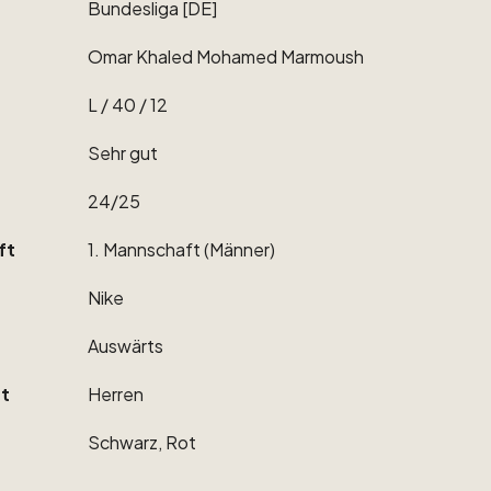
Bundesliga
[DE]
Omar
Khaled
Mohamed
Marmoush
L
​/​
40
​/​
12
Sehr
gut
24
​/​
25
ft
1.
Mannschaft
(Männer)
Nike
Auswärts
t
Herren
Schwarz,
Rot