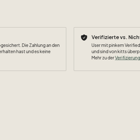
Verifizierte vs. Nic
bgesichert. Die Zahlung an den
User mit pinkem Verified
erhalten hast und es keine
und sind von kitts überp
Mehr zu der
Verifizierung