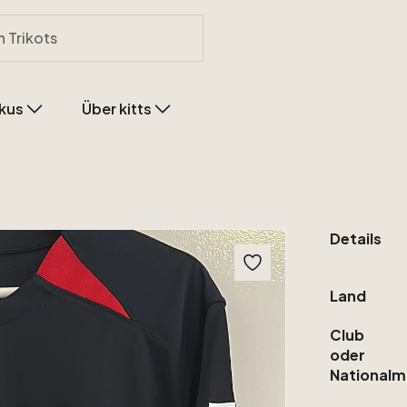
kus
Über kitts
Details
Land
Club
oder
Nationalm