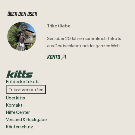
Über den user
Trikotliebe
Seit
über
20
Jahren
sammle
ich
Trikots
aus
Deutschland
und
der
ganzen
Welt.
Konto
Entdecke Trikots
Trikot verkaufen
Über kitts
Kontakt
Hilfe Center
Versand & Rückgabe
Käuferschutz