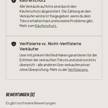
Käuferschutz
Alle Verkäufe auf kitts sind durch den
Käuferschutz abgesichert. Die Zahlung an den
Verkäufer wird erst freigegeben, wenn du dein
Trikot erhalten hast und es keine Probleme gibt.
Mehr zum
Käuferschutz
.
Verifizierte vs. Nicht-Verifizierte
Verkäufer
User mit pinkem Verified Haken garantieren für die
Echtheit der verkauften Trikots und sind von kitts
überprüft - alle anderen User verkaufen privat
ohne Überprüfung. Mehr zu der
Verifizierung.
Bewertungen (0)
Es gibt noch keine Bewertungen.