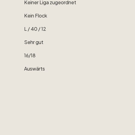
Keiner
Liga
zugeordnet
Kein
Flock
L
​/​
40
​/​
12
Sehr
gut
16
​/​
18
Auswärts