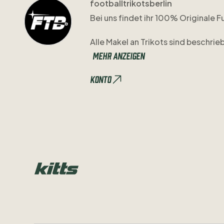
footballtrikotsberlin
Bei
uns
findet
ihr
100%
Originale
F
Alle
Makel
an
Trikots
sind
beschrie
Mehr anzeigen
Bei
Fragen
meldet
euch
gerne
auf
Konto