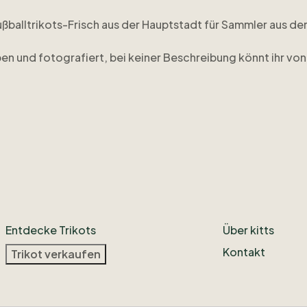
ußballtrikots-Frisch
aus
der
Hauptstadt
für
Sammler
aus
de
ben
und
fotografiert
​,​
bei
keiner
Beschreibung
könnt
ihr
von
Instagram
@footballtrikotsberlin
oder
per
Mail:
football.tr
Entdecke Trikots
Über kitts
Kontakt
Trikot verkaufen