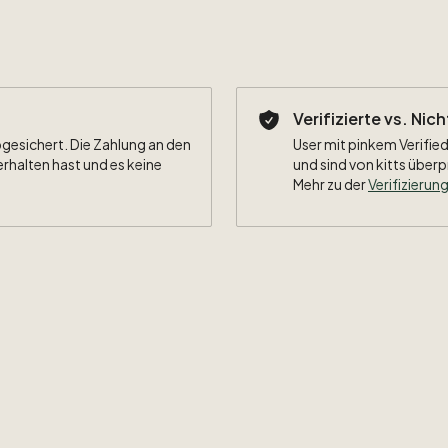
Verifizierte vs. Nic
bgesichert. Die Zahlung an den
User mit pinkem Verified
erhalten hast und es keine
und sind von kitts überp
Mehr zu der
Verifizierung