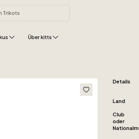
kus
Über kitts
Details
Land
Club
oder
Nationalm