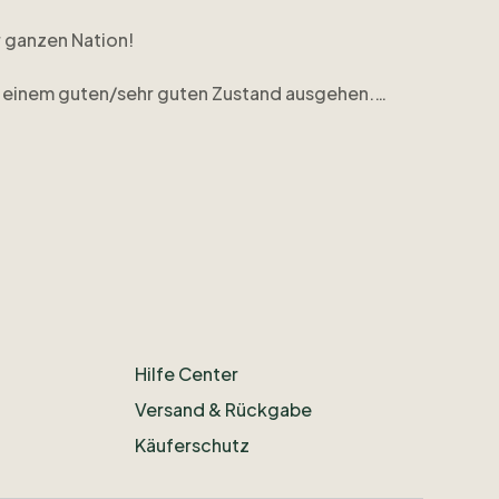
r
ganzen
Nation!
einem
guten
​/​
sehr
guten
Zustand
ausgehen.
ikots.berlin@hotmail.com
Hilfe Center
Versand & Rückgabe
Käuferschutz