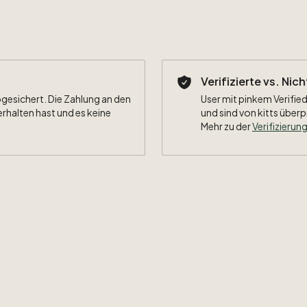
Verifizierte vs. Nic
bgesichert. Die Zahlung an den
User mit pinkem Verified
erhalten hast und es keine
und sind von kitts überp
Mehr zu der
Verifizierung