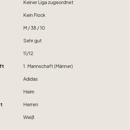
Keiner
Liga
zugeordnet
Kein
Flock
M
​/​
38
​/​
10
Sehr
gut
11
​/​
12
ft
1.
Mannschaft
(Männer)
Adidas
Heim
t
Herren
Weiß