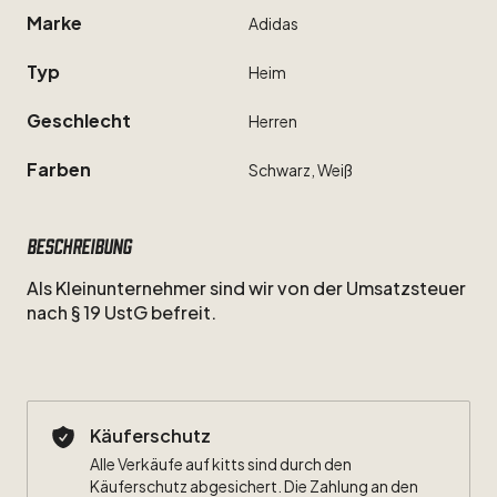
Marke
Adidas
Typ
Heim
Geschlecht
Herren
Farben
Schwarz,
Weiß
Beschreibung
Als
Kleinunternehmer
sind
wir
von
der
Umsatzsteuer
nach
§
19
UstG
befreit.
Käuferschutz
Alle Verkäufe auf kitts sind durch den
Käuferschutz abgesichert. Die Zahlung an den