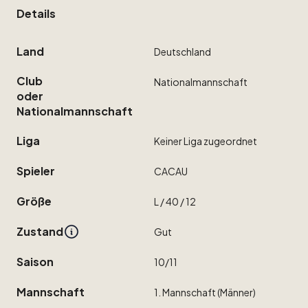
Details
Land
Deutschland
Club
Nationalmannschaft
oder
Nationalmannschaft
Liga
Keiner
Liga
zugeordnet
Spieler
CACAU
Größe
L
​/​
40
​/​
12
Zustand
Gut
Saison
10
​/​
11
Mannschaft
1.
Mannschaft
(Männer)