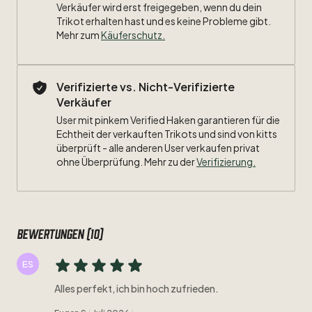
Verkäufer wird erst freigegeben, wenn du dein
Trikot erhalten hast und es keine Probleme gibt.
Mehr zum
Käuferschutz
.
Verifizierte vs. Nicht-Verifizierte
Verkäufer
User mit pinkem Verified Haken garantieren für die
Echtheit der verkauften Trikots und sind von kitts
überprüft - alle anderen User verkaufen privat
ohne Überprüfung. Mehr zu der
Verifizierung.
Bewertungen (10)
ES
Alles perfekt, ich bin hoch zufrieden.