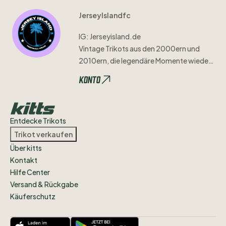
JerseyIslandfc
IG:
Jerseyisland.de
Vintage
Trikots
aus
den
2000ern
und
2010ern
​,​
die
legendäre
Momente
wieder
zum
Leben
erwecken
🏝️
Konto
Entdecke Trikots
Trikot verkaufen
Über kitts
Kontakt
Hilfe Center
Versand & Rückgabe
Käuferschutz