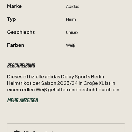
Marke
Adidas
Typ
Heim
Geschlecht
Unisex
Farben
Weiß
Beschreibung
Dieses
offizielle
adidas
Delay
Sports
Berlin
Heimtrikot
der
Saison
2023
​/​
24
in
Größe
XL
ist
in
einem
edlen
Weiß
gehalten
und
besticht
durch
ein
dezentes
Allover
Print
Design
einer
Berliner
Mehr anzeigen
Stadtkarte
auf
der
Vorderseite.
Auf
dem
Rücken
befinden
sich
der
Vereinsname,
die
Nummer
97
und
der
Spitznamen
von
Elias
Nerlich
"Eli".