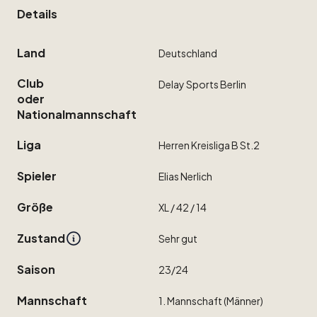
Details
Land
Deutschland
Club
Delay
Sports
Berlin
oder
Nationalmannschaft
Liga
Herren
Kreisliga
B
St.2
Spieler
Elias
Nerlich
Größe
XL
​/​
42
​/​
14
Zustand
Sehr
gut
Saison
23
​/​
24
Mannschaft
1.
Mannschaft
(Männer)