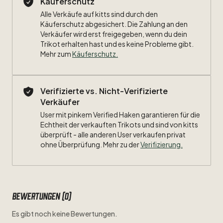
Käuferschutz
Alle Verkäufe auf kitts sind durch den
Käuferschutz abgesichert. Die Zahlung an den
Verkäufer wird erst freigegeben, wenn du dein
Trikot erhalten hast und es keine Probleme gibt.
Mehr zum
Käuferschutz
.
Verifizierte vs. Nicht-Verifizierte
Verkäufer
User mit pinkem Verified Haken garantieren für die
Echtheit der verkauften Trikots und sind von kitts
überprüft - alle anderen User verkaufen privat
ohne Überprüfung. Mehr zu der
Verifizierung.
Bewertungen (0)
Es gibt noch keine Bewertungen.