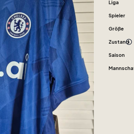
Liga
Spieler
Größe
Zustand
Saison
Mannscha