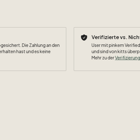
Verifizierte vs. Nic
bgesichert. Die Zahlung an den
User mit pinkem Verified
erhalten hast und es keine
und sind von kitts überp
Mehr zu der
Verifizierung