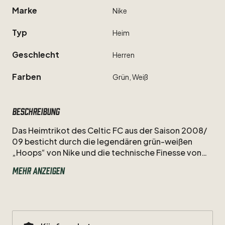
Marke
Nike
Typ
Heim
Geschlecht
Herren
Farben
Grün,
Weiß
Beschreibung
Das
Heimtrikot
des
Celtic
FC
aus
der
Saison
2008
​/​
09
besticht
durch
die
legendären
grün-weißen
„Hoops“
von
Nike
und
die
technische
Finesse
von
Marc
Crosas.
In
diesem
klassischen
Look
feierten
Mehr anzeigen
die
„Bhoys“
wichtige
Siege
im
stimmungsvollen
Celtic
Park.
Ein
nostalgisches
Must-have
für
Sammler,
das
die
Eleganz
des
katalanischen
Mittelfeldstrategen
und
die
unbändige
Tradition
des
Glasgower
Kultklubs
perfekt
widerspiegelt.