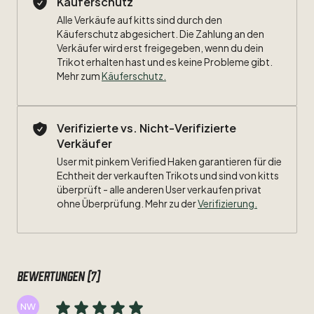
Käuferschutz
Alle Verkäufe auf kitts sind durch den
Größe:
M
Käuferschutz abgesichert. Die Zahlung an den
Verkäufer wird erst freigegeben, wenn du dein
Maße:
Trikot erhalten hast und es keine Probleme gibt.
Mehr zum
Käuferschutz
.
Breite:
51cm
Länge:
70cm
Verifizierte vs. Nicht-Verifizierte
Verkäufer
Zustand:
8
​/​
10
User mit pinkem Verified Haken garantieren für die
Beflockung:
Echtheit der verkauften Trikots und sind von kitts
#17
Crosas
überprüft - alle anderen User verkaufen privat
ohne Überprüfung. Mehr zu der
Verifizierung.
Bewertungen (7)
NW