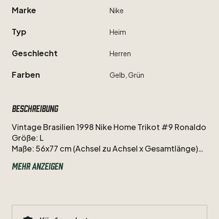
Marke
Nike
Typ
Heim
Geschlecht
Herren
Farben
Gelb,
Grün
Beschreibung
Vintage
Brasilien
1998
Nike
Home
Trikot
#9
Ronaldo
Größe:
L
Maße:
56x77
cm
(Achsel
zu
Achsel
x
Gesamtlänge)
Hersteller:
Nike
Mehr anzeigen
Beschreibung:
Originales
Home
Trikot
von
Brasilien
mit
Legende
"Fenomeno"
Ronaldo
Luis
Nazario
de
Lima
-
kurz
"R9".
Originales
und
authentisches
Nameset,
wie
beim
World
Cup
98
in
Frankreich
getragen