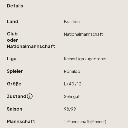
Details
Land
Brasilien
Club
Nationalmannschaft
oder
Nationalmannschaft
Liga
Keiner
Liga
zugeordnet
Spieler
Ronaldo
Größe
L
​/​
40
​/​
12
Zustand
Sehr
gut
Saison
98
​/​
99
Mannschaft
1.
Mannschaft
(Männer)