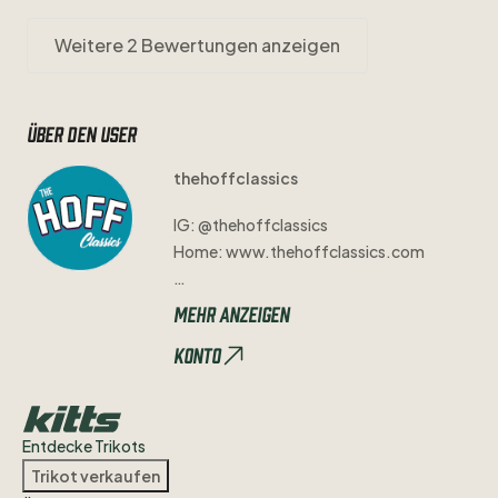
Weitere 2 Bewertungen anzeigen
Über den user
thehoffclassics
IG:
@thehoffclassics
Home:
www.thehoffclassics.com
Echte
Classics
-
echte
Herkunft.
Mehr anzeigen
Bei
The
Hoff
Classics
findest
du
nur
Konto
originale
Trikots
​,​
seltene
Sammlerstücke
und
authentische
Fußballgeschichte
–
keine
Repliken
​,​
keine
Fakes.
Jedes
Stück
wird
von
Experten
mit
über
Entdecke Trikots
20
Jahren
Erfahrung
sorgfältig
geprüft
​,​
Trikot verkaufen
bevor
es
in
den
Shop
kommt.