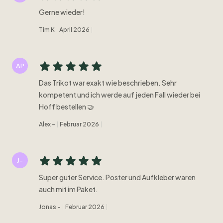
Gerne wieder!
Tim K
April 2026
AP
Das Trikot war exakt wie beschrieben. Sehr
kompetent und ich werde auf jeden Fall wieder bei
Hoff bestellen 🤝
Alex -
Februar 2026
J-
Super guter Service. Poster und Aufkleber waren
auch mit im Paket.
Jonas -
Februar 2026