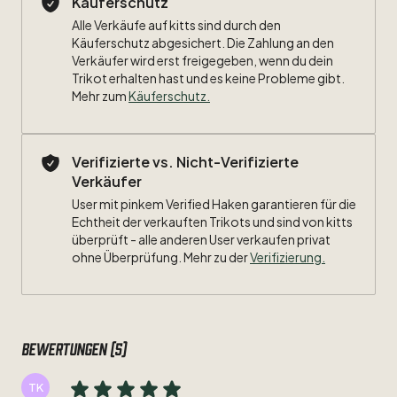
Käuferschutz
Alle Verkäufe auf kitts sind durch den
Käuferschutz abgesichert. Die Zahlung an den
Verkäufer wird erst freigegeben, wenn du dein
Trikot erhalten hast und es keine Probleme gibt.
Mehr zum
Käuferschutz
.
Verifizierte vs. Nicht-Verifizierte
Verkäufer
User mit pinkem Verified Haken garantieren für die
Echtheit der verkauften Trikots und sind von kitts
überprüft - alle anderen User verkaufen privat
ohne Überprüfung. Mehr zu der
Verifizierung.
Bewertungen (5)
TK