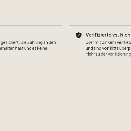
Verifizierte vs. Nic
bgesichert. Die Zahlung an den
User mit pinkem Verified
erhalten hast und es keine
und sind von kitts überp
Mehr zu der
Verifizierung