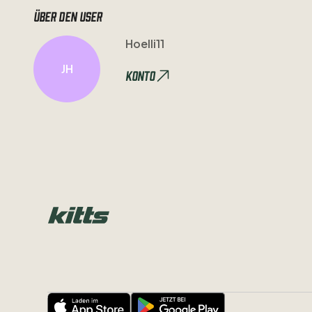
Über den user
Hoelli11
JH
Konto