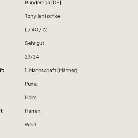
Bundesliga
[DE]
Tony
Jantschke
L
​/​
40
​/​
12
Sehr
gut
23
​/​
24
ft
1.
Mannschaft
(Männer)
Puma
Heim
t
Herren
Weiß