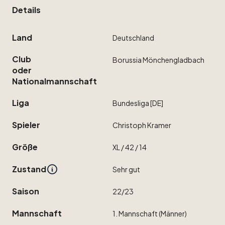
Details
Land
Deutschland
Club
Borussia
Mönchengladbach
oder
Nationalmannschaft
Liga
Bundesliga
[DE]
Spieler
Christoph
Kramer
Größe
XL
​/​
42
​/​
14
Zustand
Sehr
gut
Saison
22
​/​
23
Mannschaft
1.
Mannschaft
(Männer)