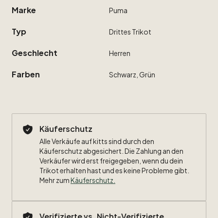
Marke
Puma
Typ
Drittes
Trikot
Geschlecht
Herren
Farben
Schwarz,
Grün
Käuferschutz
Alle Verkäufe auf kitts sind durch den
Käuferschutz abgesichert. Die Zahlung an den
Verkäufer wird erst freigegeben, wenn du dein
Trikot erhalten hast und es keine Probleme gibt.
Mehr zum
Käuferschutz
.
Verifizierte vs. Nicht-Verifizierte