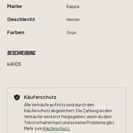
Marke
Kappa
Geschlecht
Herren
Farben
Grün
Beschreibung
k4105
Käuferschutz
Alle Verkäufe auf kitts sind durch den
Käuferschutz abgesichert. Die Zahlung an den
Verkäufer wird erst freigegeben, wenn du dein
Trikot erhalten hast und es keine Probleme gibt.
Mehr zum
Käuferschutz
.