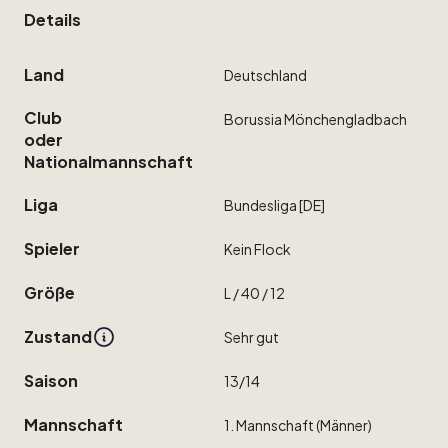
Details
Land
Deutschland
Club
Borussia
Mönchengladbach
oder
Nationalmannschaft
Liga
Bundesliga
[DE]
Spieler
Kein
Flock
Größe
L
​/​
40
​/​
12
Zustand
Sehr
gut
Saison
13
​/​
14
Mannschaft
1.
Mannschaft
(Männer)