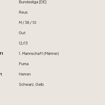
Bundesliga
[DE]
Reus
M
​/​
38
​/​
10
Gut
12
​/​
13
ft
1.
Mannschaft
(Männer)
Puma
t
Herren
Schwarz,
Gelb