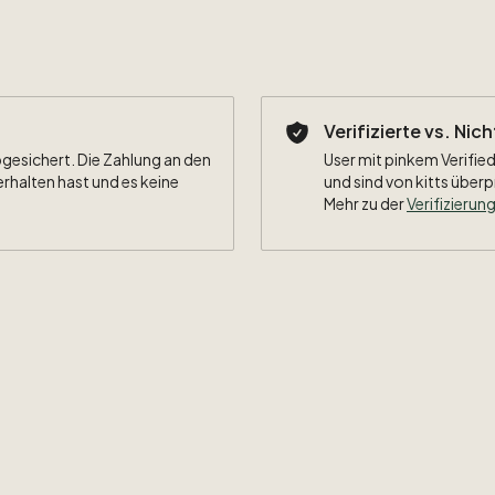
Verifizierte vs. Nic
bgesichert. Die Zahlung an den
User mit pinkem Verified
erhalten hast und es keine
und sind von kitts überp
Mehr zu der
Verifizierung