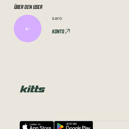
Über den user
saro
s-
Konto