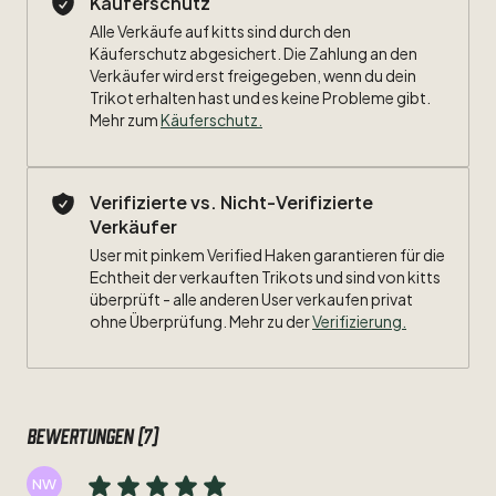
Käuferschutz
Größe:
L
Alle Verkäufe auf kitts sind durch den
Käuferschutz abgesichert. Die Zahlung an den
Maße:
Verkäufer wird erst freigegeben, wenn du dein
Trikot erhalten hast und es keine Probleme gibt.
Breite:
50cm
Mehr zum
Käuferschutz
.
Länge:
65cm
Verifizierte vs. Nicht-Verifizierte
Zustand:
7
​/​
10
Verkäufer
Beflockung:
#23
Kampl
User mit pinkem Verified Haken garantieren für die
Echtheit der verkauften Trikots und sind von kitts
überprüft - alle anderen User verkaufen privat
Besonderheiten:&nbsp;Bundesliga-Patch,
Langarm
ohne Überprüfung. Mehr zu der
Verifizierung.
Bewertungen (7)
NW