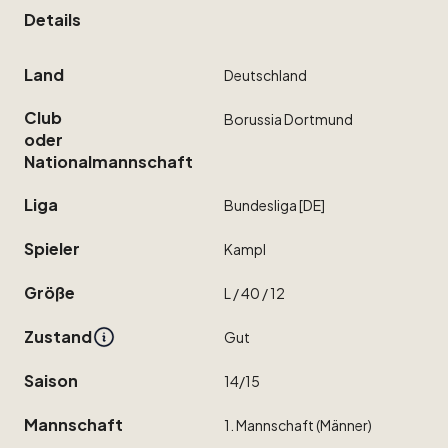
Details
Land
Deutschland
Club
Borussia
Dortmund
oder
Nationalmannschaft
Liga
Bundesliga
[DE]
Spieler
Kampl
Größe
L
​/​
40
​/​
12
Zustand
Gut
Saison
14
​/​
15
Mannschaft
1.
Mannschaft
(Männer)