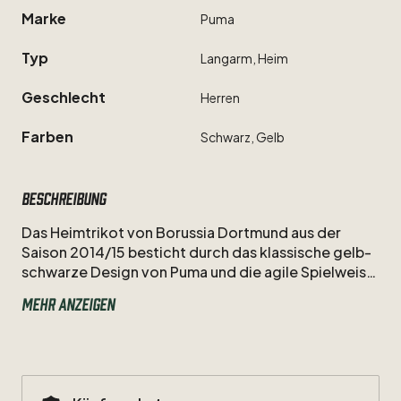
Marke
Puma
Typ
Langarm,
Heim
Geschlecht
Herren
Farben
Schwarz,
Gelb
Beschreibung
Das
Heimtrikot
von
Borussia
Dortmund
aus
der
Saison
2014
​/​
15
besticht
durch
das
klassische
gelb-
schwarze
Design
von
Puma
und
die
agile
Spielweise
von
Kevin
Kampl.
Als
Nummer
23
brachte
der
Mehr anzeigen
wendige
Mittelfeldspieler
in
der
Rückrunde
frischen
Schwung
in
das
Team
von
Jürgen
Klopp
und
ist
als
technischer
Wirbler
dieser
intensiven
Spielzeit
im
Signal
Iduna
Park
in
Erinnerung
geblieben.