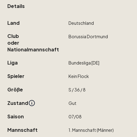
Details
Land
Deutschland
Club
Borussia
Dortmund
oder
Nationalmannschaft
Liga
Bundesliga
[DE]
Spieler
Kein
Flock
Größe
S
​/​
36
​/​
8
Zustand
Gut
Saison
07
​/​
08
Mannschaft
1.
Mannschaft
(Männer)