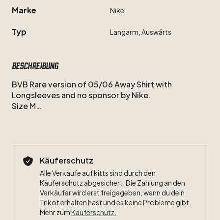
Marke
Nike
Typ
Langarm,
Auswärts
Beschreibung
BVB
Rare
version
of
05
​/​
06
Away
Shirt
with
Longsleeves
and
no
sponsor
by
Nike.
Size
M
Excellent
Condition,
just
some
darker
spots
and
yellow
back.
Käuferschutz
Alle Verkäufe auf kitts sind durch den
Käuferschutz abgesichert. Die Zahlung an den
Verkäufer wird erst freigegeben, wenn du dein
Trikot erhalten hast und es keine Probleme gibt.
Mehr zum
Käuferschutz
.