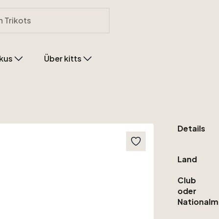
kus
Über kitts
Details
Land
Club
oder
Nationalm