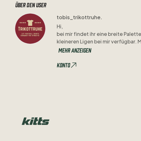
Über den user
tobis_trikottruhe.
Hi
​,​
bei
mir
findet
ihr
eine
breite
Palett
kleineren
Ligen
bei
mir
verfügbar.
M
Viel
Spaß
beim
Stöbern!
Mehr anzeigen
Konto