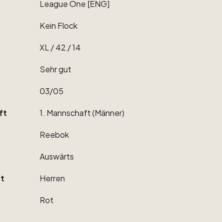
League
One
[ENG]
Kein
Flock
XL
​/​
42
​/​
14
Sehr
gut
03
​/​
05
ft
1.
Mannschaft
(Männer)
Reebok
Auswärts
t
Herren
Rot