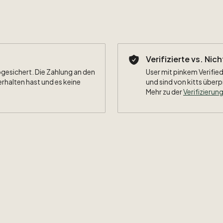
Verifizierte vs. Nic
bgesichert. Die Zahlung an den
User mit pinkem Verified
erhalten hast und es keine
und sind von kitts überp
Mehr zu der
Verifizierung