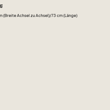
ng
m
(Breite
Achsel
zu
Achsel)
​/​
73
cm
(Länge)