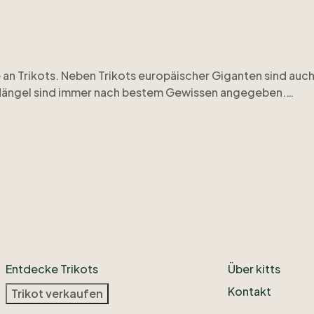
e
an
Trikots.
Neben
Trikots
europäischer
Giganten
sind
auc
ängel
sind
immer
nach
bestem
Gewissen
angegeben.
Entdecke Trikots
Über kitts
Kontakt
Trikot verkaufen