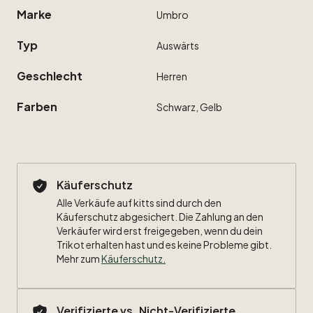
Marke
Umbro
Typ
Auswärts
Geschlecht
Herren
Farben
Schwarz,
Gelb
Käuferschutz
Alle Verkäufe auf kitts sind durch den
Käuferschutz abgesichert. Die Zahlung an den
Verkäufer wird erst freigegeben, wenn du dein
Trikot erhalten hast und es keine Probleme gibt.
Mehr zum
Käuferschutz
.
Verifizierte vs. Nicht-Verifizierte