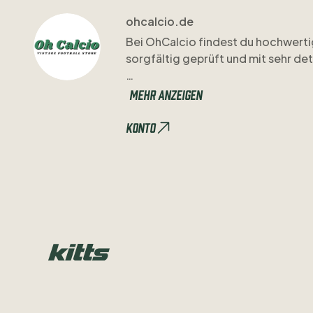
ohcalcio.de
Bei
OhCalcio
findest
du
hochwerti
sorgfältig
geprüft
und
mit
sehr
det
Unsere
Beschreibungen
sind
klar
u
Mehr anzeigen
Wenn
du
etwas
genauer
wissen
mö
Konto
Regelmäßig
kommen
frische
Drop
vorbei
oder
folg
uns
auf
Instagram