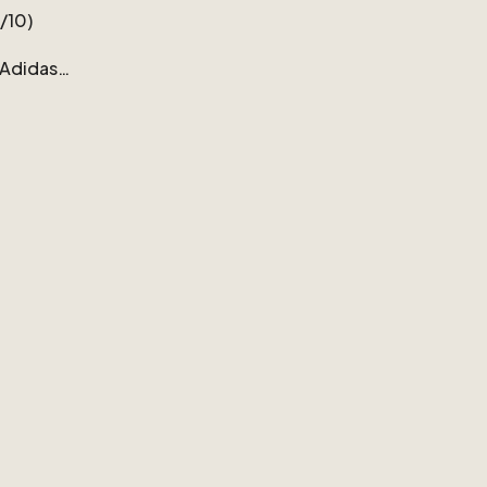
​/​
10)
Adidas
pel
98-00
g:
Thomas
Helmer