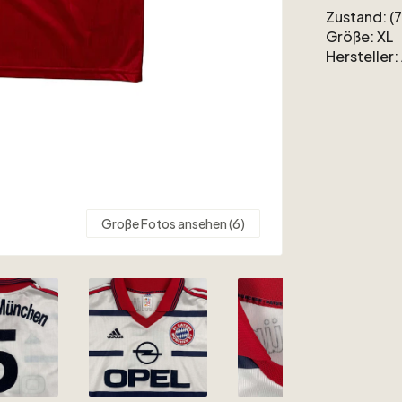
Zustand:
(7
Größe:
XL
Hersteller:
Sponsor:
O
Saison:
19
Beflockun
Große Fotos ansehen (6)