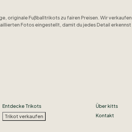
ge
​,​
originale
Fußballtrikots
zu
fairen
Preisen.
Wir
verkaufen
aillierten
Fotos
eingestellt
​,​
damit
du
jedes
Detail
erkennst
nd
ehrlich.
Besonderheiten
oder
leichte
Gebrauchsspuren
chtest
​,​
meld
dich
einfach.
Wir
antworten
schnell
und
helfe
s
mit
ausgewählten
Einzelstücken
dazu.
Wenn
du
nichts
ver
unter
OhCalcio.
Entdecke Trikots
Über kitts
Kontakt
Trikot verkaufen