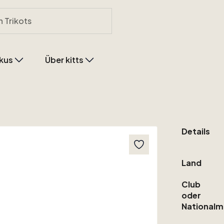
kus
Über kitts
Details
Land
Club
oder
Nationalm