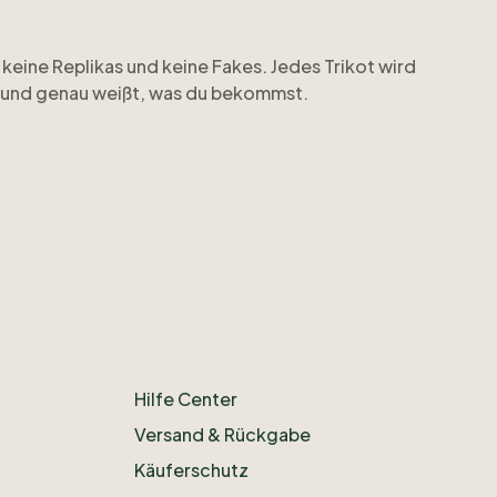
keine
Replikas
und
keine
Fakes.
Jedes
Trikot
wird
und
genau
weißt
​,​
was
du
bekommst.
zeigen
wir
offen
​,​
weil
uns
Transparenz
wichtig
ist.
n
gern
weiter.
passen
möchtest
​,​
schau
auf
www.ohcalcio.de
Hilfe Center
Versand & Rückgabe
Käuferschutz