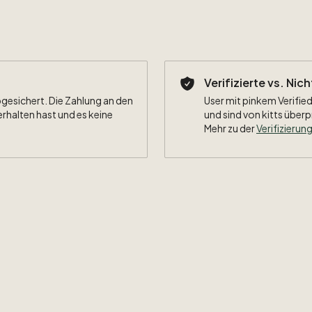
Verifizierte vs. Nic
bgesichert. Die Zahlung an den
User mit pinkem Verified
erhalten hast und es keine
und sind von kitts überp
Mehr zu der
Verifizierung