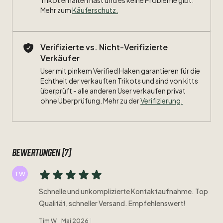
Trikot erhalten hast und es keine Probleme gibt.
Mehr zum
Käuferschutz
.
Verifizierte vs. Nicht-Verifizierte
Verkäufer
User mit pinkem Verified Haken garantieren für die
Echtheit der verkauften Trikots und sind von kitts
überprüft - alle anderen User verkaufen privat
ohne Überprüfung. Mehr zu der
Verifizierung.
Bewertungen (7)
TW
Schnelle und unkomplizierte Kontaktaufnahme. Top
Qualität, schneller Versand. Empfehlenswert!
Tim W
Mai 2026