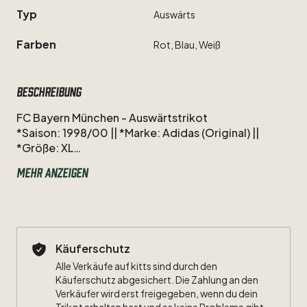
Typ
Auswärts
Farben
Rot,
Blau,
Weiß
Beschreibung
FC
Bayern
München
-
Auswärtstrikot
*Saison:
1998
​/​
​​00
||
*Marke:
Adidas
(Original)
||
*Größe:
XL
Mehr anzeigen
Zustand:
s.
Detailbilder
​/​
Kategorisierung.
Nur
Versicherter
Versand
mit
Sendungsnummer.
Bei
Fragen
oder
weiteren
Detailfotos
gerne
melden.
Käuferschutz
Alle Verkäufe auf kitts sind durch den
Zum
Kleingedruckten:
Käuferschutz abgesichert. Die Zahlung an den
https://www.kitts.de/u/692ec9ef-09f4-4d3e-
Verkäufer wird erst freigegeben, wenn du dein
a5b4-a2a0deaf6fc4