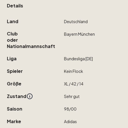
Details
Land
Deutschland
Club
Bayern
München
oder
Nationalmannschaft
Liga
Bundesliga
[DE]
Spieler
Kein
Flock
Größe
XL
​/​
42
​/​
14
Zustand
Sehr
gut
Saison
98
​/​
00
Marke
Adidas