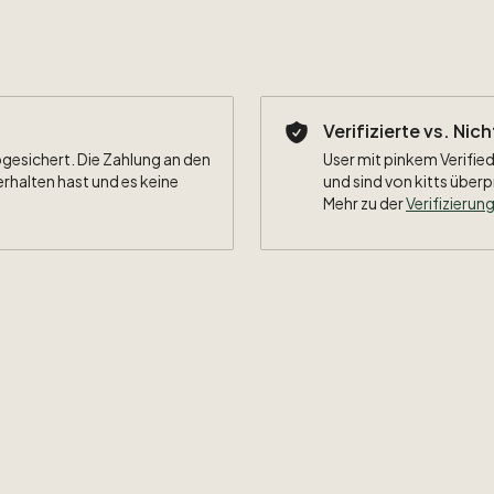
Verifizierte vs. Nic
bgesichert. Die Zahlung an den
User mit pinkem Verified
erhalten hast und es keine
und sind von kitts überp
Mehr zu der
Verifizierung