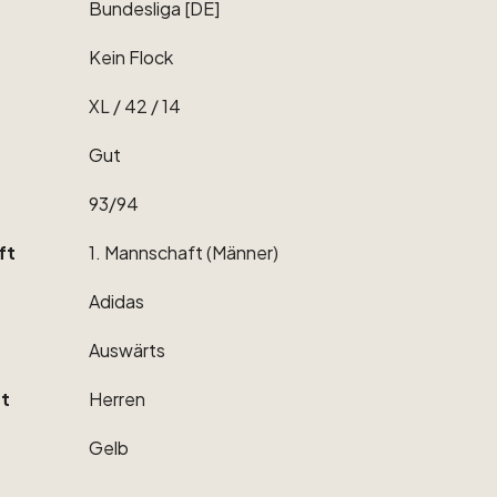
Bundesliga
[DE]
Kein
Flock
XL
​/​
42
​/​
14
Gut
93
​/​
94
ft
1.
Mannschaft
(Männer)
Adidas
Auswärts
t
Herren
Gelb