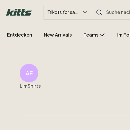
Trikots for sale
Entdecken
New Arrivals
Teams
Im Fo
AF
LimShirts