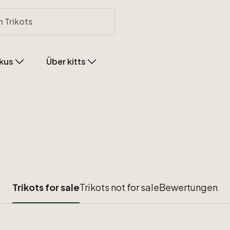
kus
Über kitts
Trikots for sale
Trikots not for sale
Bewertungen