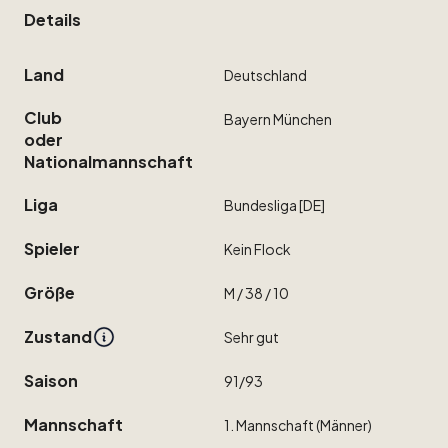
Details
Land
Deutschland
Club
Bayern
München
oder
Nationalmannschaft
Liga
Bundesliga
[DE]
Spieler
Kein
Flock
Größe
M
​/​
38
​/​
10
Zustand
Sehr
gut
Saison
91
​/​
93
Mannschaft
1.
Mannschaft
(Männer)