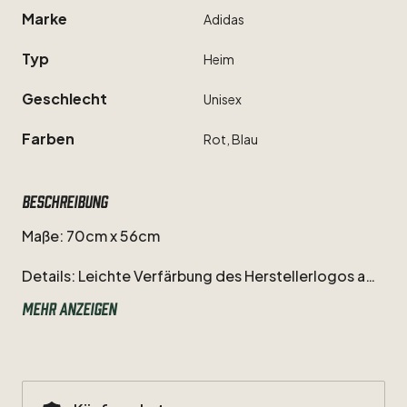
Marke
Adidas
Typ
Heim
Geschlecht
Unisex
Farben
Rot,
Blau
Beschreibung
Maße:
70cm
x
56cm
Details:
Leichte
Verfärbung
des
Herstellerlogos
am
Kragen.
Kleiner
Ziehfaden
auf
der
rechten
unteren
Mehr anzeigen
Seite.
Diese
Variante
hat
die
Streifen
des
Herstellers
und
den
Brustsponsoren
in
den
Stoff
des
Trikot
eingefärbt.
Das
Vereinswappen
ist
aufgeschäumt.