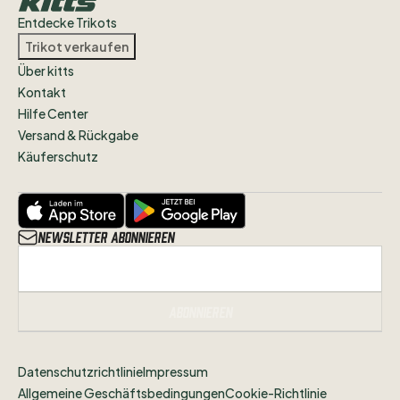
wisst
in
welchem
Zustand
sich
das
Trikot
Entdecke Trikots
befindet.
Trikot verkaufen
Über kitts
Alle
Artikel
des
VfB
Stuttgart
und
Kontakt
Streetwear
findet
ihr
weiterhin
in
Hilfe Center
unserem
Shop
unter
Versand & Rückgabe
www.jogabonitoshop.de
Käuferschutz
Folgt
uns
gerne
auf
Instagram
@jogabonitoshopde
um
nichts
zu
verpassen!
Newsletter abonnieren
Abonnieren
Datenschutzrichtlinie
Impressum
Allgemeine Geschäftsbedingungen
Cookie-Richtlinie