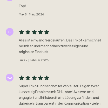
Top!
Max S
März 2026
L-
Alles ist einwandfrei gelaufen. Das Trikot kam schnell
bei mir an und macht einen zuverlässigen und
originalen Eindruck.
Luke -
Februar 2026
WA
Super Trikot und sehr netter Verkäufer! Es gab zwar
kurzzeitig Probleme mit DHL, aber Uwe war total
engagiert und hilfsbereit eine Lösung zu finden, und
dabei sehr transparent in der Kommunikation - vielen