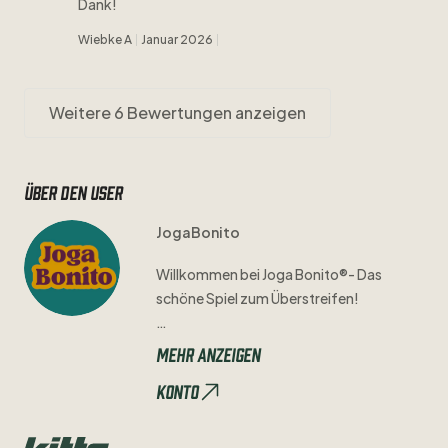
Dank!
Wiebke A
Januar 2026
Weitere 6 Bewertungen anzeigen
Über den user
JogaBonito
Willkommen
bei
Joga
Bonito®-
Das
schöne
Spiel
zum
Überstreifen!
Mit
Hingabe
und
Sorgfalt
prüfen
wir
Mehr anzeigen
jedes
Trikot
einzeln
auf
seine
Qualität
Konto
und
Authentizität.
Mögliche
Mängel
seht
ihr
immer
in
den
Bildern
und
der
Artikelbeschreibung
​,​
sodass
ihr
genau