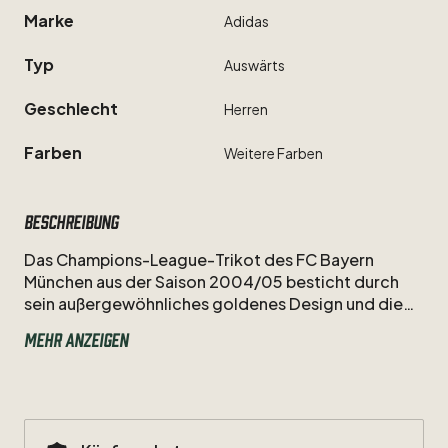
Marke
Adidas
Typ
Auswärts
Geschlecht
Herren
Farben
Weitere
Farben
Beschreibung
Das
Champions-League-Trikot
des
FC
Bayern
München
aus
der
Saison
2004
​/​
05
besticht
durch
sein
außergewöhnliches
goldenes
Design
und
die
Dynamik
von
Torsten
Frings.
In
diesem
edlen
Look
Mehr anzeigen
kämpfte
die
Nummer
8
auf
europäischer
Bühne
um
den
Einzug
in
die
K.o.-Runde.
Ein
seltenes
Sammlerstück,
das
den
Glanz
und
die
Ambitionen
des
Rekordmeisters
perfekt
widerspiegelt.