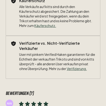
Käuferschutz
Größe:
XL
Alle Verkäufe auf kitts sind durch den
Käuferschutz abgesichert. Die Zahlung an den
Maße:
Verkäufer wird erst freigegeben, wenn du dein
Trikot erhalten hast und es keine Probleme gibt.
Breite:
60cm
Mehr zum
Käuferschutz
.
Länge:
74cm
Verifizierte vs. Nicht-Verifizierte
Zustand:
6
​/​
10
Verkäufer
Beflockung:
#8
Frings
User mit pinkem Verified Haken garantieren für die
Echtheit der verkauften Trikots und sind von kitts
überprüft - alle anderen User verkaufen privat
Besonderheiten:
Bundesliga
Patch
ohne Überprüfung. Mehr zu der
Verifizierung.
Bewertungen (7)
NW