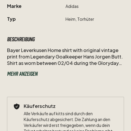
Marke
Adidas
Typ
Heim,
Torhüter
Beschreibung
Bayer
Leverkusen
Home
shirt
with
original
vintage
print
from
Legendary
Goalkeeper
Hans
Jorgen
Butt.
Shirt
as
worn
between
02
​/​
04
during
the
Glorydays
of
Leverkusen.
Mehr anzeigen
Very
Good
Condition.
Original
vintage
print
is
damaged
as
seen
on
pictures.
Käuferschutz
Alle Verkäufe auf kitts sind durch den
Käuferschutz abgesichert. Die Zahlung an den
Verkäufer wird erst freigegeben, wenn du dein