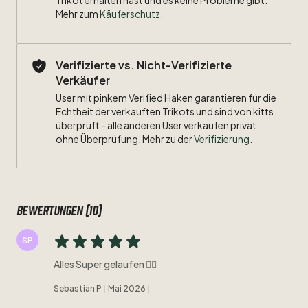
Trikot erhalten hast und es keine Probleme gibt.
Mehr zum
Käuferschutz
.
Verifizierte vs. Nicht-Verifizierte
Verkäufer
User mit pinkem Verified Haken garantieren für die
Echtheit der verkauften Trikots und sind von kitts
überprüft - alle anderen User verkaufen privat
ohne Überprüfung. Mehr zu der
Verifizierung.
Bewertungen (10)
SP
Alles Super gelaufen 👍🏻
Sebastian P
Mai 2026